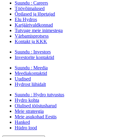
Suundu :
Careers
Töövõimalused
Õpilased ja lõpetajad
Elu Hydros
Karjäärivaldkonnad
Tutvuge meie inimestega
Värbamisprotsess
Kontakt ja KKK
Suundu :
Investors
Investorite kontaktid
Suundu :
Meedia
Meediakontaktid
Uudised
Hydrost lühidalt
Suundu :
Hydro tutvustus
Hydro kohta
Olulised tööstusharud
Meie strateegia
Meie asukohad Eestis
Hanked
Hüdro lood