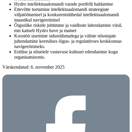
Hydro intellektuaalomandi varade portfelli haldamine
Ettevõtte toetamine intellektuaalomandi strateegiate
väljatöötamisel ja konkurentsitihedal intellektuaalomandi
maastikul navigeerimisel
Õiguslike riskide juhtimine ja vaidluste lahendamine viisil,
mis kaitseb Hydro huve ja mainet
Koostöö sisemiste sidusrühmadega ja väliste nõustajate
juhendamine keerulises õigus- ja regulatiivses keskkonnas
navigeerimiseks.
Eetilise ja nõuetele vastavuse kultuuri edendamine kogu
organisatsioonis.
Värskendatud: 6. november 2025