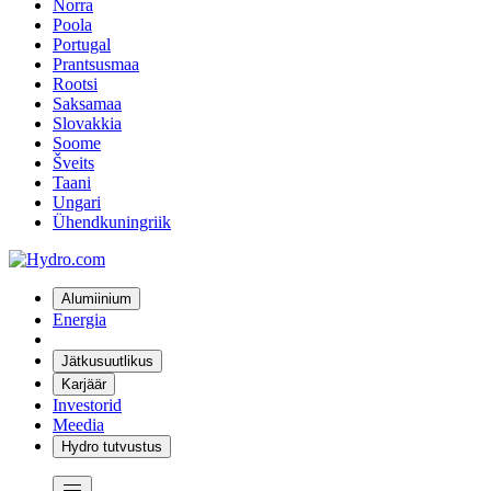
Norra
Poola
Portugal
Prantsusmaa
Rootsi
Saksamaa
Slovakkia
Soome
Šveits
Taani
Ungari
Ühendkuningriik
Alumiinium
Energia
Jätkusuutlikus
Karjäär
Investorid
Meedia
Hydro tutvustus