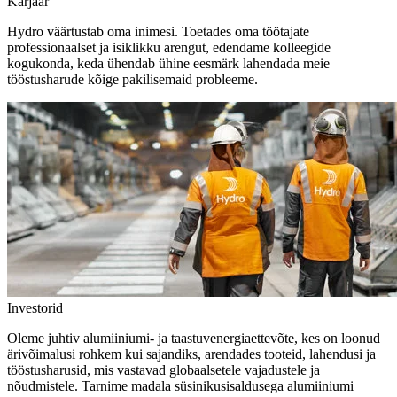
Karjäär
Hydro väärtustab oma inimesi. Toetades oma töötajate
professionaalset ja isiklikku arengut, edendame kolleegide
kogukonda, keda ühendab ühine eesmärk lahendada meie
tööstusharude kõige pakilisemaid probleeme.
Investorid
Oleme juhtiv alumiiniumi- ja taastuvenergiaettevõte, kes on loonud
ärivõimalusi rohkem kui sajandiks, arendades tooteid, lahendusi ja
tööstusharusid, mis vastavad globaalsetele vajadustele ja
nõudmistele. Tarnime madala süsinikusisaldusega alumiiniumi