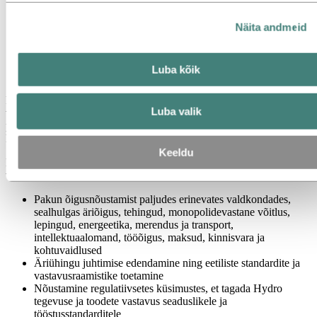
Näita andmeid
Luba kõik
Pakume strateegilist õigusnõustamist, juhime riske ja toetame
Luba valik
vastutustundlikku ärikäitumist kõikjal, kus tegutseme. Meie töö
põhineb aususel, vastutusel ja tervetel otsustusvõimetel, olles alati
kooskõlas meie käitumisjuhendi, eesmärgi ja väärtustega.
Keeldu
Meie õigus-, intellektuaalomandi ja vastavusvaldkondade raames
võivad teie kohustused hõlmata järgmist:
Pakun õigusnõustamist paljudes erinevates valdkondades,
sealhulgas äriõigus, tehingud, monopolidevastane võitlus,
lepingud, energeetika, merendus ja transport,
intellektuaalomand, tööõigus, maksud, kinnisvara ja
kohtuvaidlused
Äriühingu juhtimise edendamine ning eetiliste standardite ja
vastavusraamistike toetamine
Nõustamine regulatiivsetes küsimustes, et tagada Hydro
tegevuse ja toodete vastavus seaduslikele ja
tööstusstandarditele