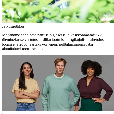
Jätkusuutlikus
Me tahame anda oma panuse õiglasesse ja keskkonnasäästlikku
üleminekusse vastutustundliku tootmise, ringikujuliste lahenduste
loomise ja 2050. aastaks või varem nulltalumiiniumivaba
alumiiniumi tootmise kaudu.