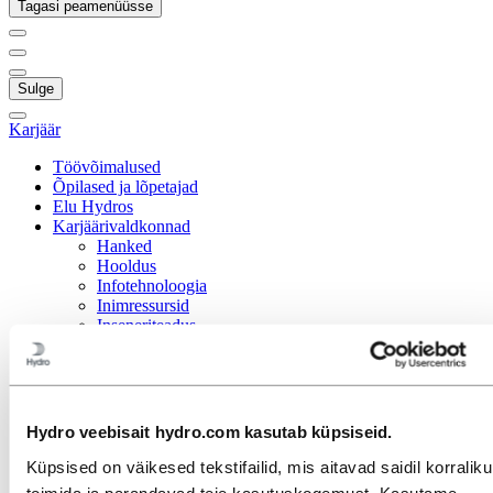
Tagasi peamenüüsse
Sulge
Karjäär
Töövõimalused
Õpilased ja lõpetajad
Elu Hydros
Karjäärivaldkonnad
Hanked
Hooldus
Infotehnoloogia
Inimressursid
Inseneriteadus
Jätkusuutlikkus
Müük ja turundus
Operatiivne tipptasemel tegutsemine
Portfellihaldus
Projektijuhtimine
Hydro veebisait hydro.com kasutab küpsiseid.
Rahandus ja raamatupidamine
Strateegia ja äriarendus
Küpsised on väikesed tekstifailid, mis aitavad saidil korralikul
Suhtlus
toimida ja parandavad teie kasutuskogemust. Kasutame