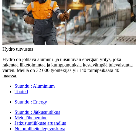
Hydro tutvustus
Hydro on johtava alumiini- ja uusiutuvan energian yritys, joka
rakentaa liiketoimintaa ja kumppanuuksia kestävämpää tulevaisuutta
varten. Meillä on 32 000 työntekijää yli 140 toimipaikassa 40
maassa.
Suundu :
Aluminium
Tooted
Suundu :
Energy
Suundu :
Jätkusuutlikus
Meie lähenemine
Jätkusuutlikkuse aruandlus
Netonullheite tegevuskava