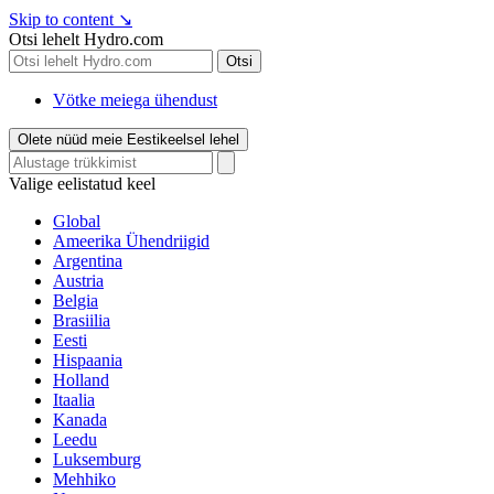
Skip to content
↘
Otsi lehelt Hydro.com
Otsi
Vötke meiega ühendust
Olete nüüd meie Eestikeelsel lehel
Valige eelistatud keel
Global
Ameerika Ühendriigid
Argentina
Austria
Belgia
Brasiilia
Eesti
Hispaania
Holland
Itaalia
Kanada
Leedu
Luksemburg
Mehhiko