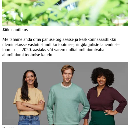
Jätkusuutlikus
Me tahame anda oma panuse õiglasesse ja keskkonnasäästlikku
üleminekusse vastutustundliku tootmise, ringikujuliste lahenduste
loomise ja 2050. aastaks või varem nulltalumiiniumivaba
alumiiniumi tootmise kaudu.