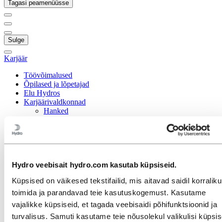
Tagasi peamenüüsse
Sulge
Karjäär
Töövõimalused
Õpilased ja lõpetajad
Elu Hydros
Karjäärivaldkonnad
Hanked
Hooldus
Infotehnoloogia
Inimressursid
Inseneriteadus
Jätkusuutlikkus
Müük ja turundus
Hydro veebisait hydro.com kasutab küpsiseid.
Operatiivne tipptasemel tegutsemine
Küpsised on väikesed tekstifailid, mis aitavad saidil korralikul
Portfellihaldus
Projektijuhtimine
toimida ja parandavad teie kasutuskogemust. Kasutame
Rahandus ja raamatupidamine
vajalikke küpsiseid, et tagada veebisaidi põhifunktsioonid ja
Strateegia ja äriarendus
turvalisus. Samuti kasutame teie nõusolekul valikulisi küpsis
Suhtlus