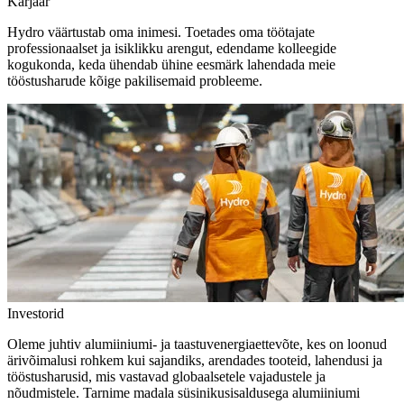
Karjäär
Hydro väärtustab oma inimesi. Toetades oma töötajate
professionaalset ja isiklikku arengut, edendame kolleegide
kogukonda, keda ühendab ühine eesmärk lahendada meie
tööstusharude kõige pakilisemaid probleeme.
Investorid
Oleme juhtiv alumiiniumi- ja taastuvenergiaettevõte, kes on loonud
ärivõimalusi rohkem kui sajandiks, arendades tooteid, lahendusi ja
tööstusharusid, mis vastavad globaalsetele vajadustele ja
nõudmistele. Tarnime madala süsinikusisaldusega alumiiniumi