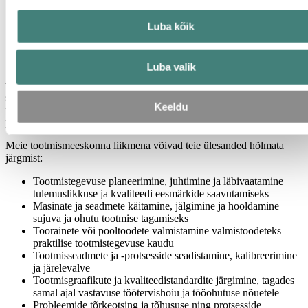
Luba kõik
Luba valik
Keskendume tõhusale, ohutule ja vastutustundlikule tegevusele, mis
vastab meie tulemuslikkuse ja kvaliteedi eesmärkidele, optimeerides
samal ajal ressursside kasutamist. Meie tööd juhivad täpsus,
Keeldu
meeskonnatöö ja pühendumus pidevale täiustamisele, mis alati
põhineb meie käitumisjuhendil, eesmärgil ja väärtustel.
Meie tootmismeeskonna liikmena võivad teie ülesanded hõlmata
järgmist:
Tootmistegevuse planeerimine, juhtimine ja läbivaatamine
tulemuslikkuse ja kvaliteedi eesmärkide saavutamiseks
Masinate ja seadmete käitamine, jälgimine ja hooldamine
sujuva ja ohutu tootmise tagamiseks
Toorainete või pooltoodete valmistamine valmistoodeteks
praktilise tootmistegevuse kaudu
Tootmisseadmete ja -protsesside seadistamine, kalibreerimine
ja järelevalve
Tootmisgraafikute ja kvaliteedistandardite järgimine, tagades
samal ajal vastavuse töötervishoiu ja tööohutuse nõuetele
Probleemide tõrkeotsing ja tõhususe ning protsesside