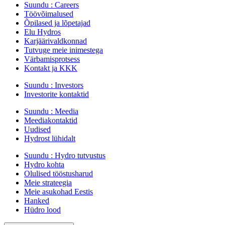
Suundu :
Careers
Töövõimalused
Õpilased ja lõpetajad
Elu Hydros
Karjäärivaldkonnad
Tutvuge meie inimestega
Värbamisprotsess
Kontakt ja KKK
Suundu :
Investors
Investorite kontaktid
Suundu :
Meedia
Meediakontaktid
Uudised
Hydrost lühidalt
Suundu :
Hydro tutvustus
Hydro kohta
Olulised tööstusharud
Meie strateegia
Meie asukohad Eestis
Hanked
Hüdro lood