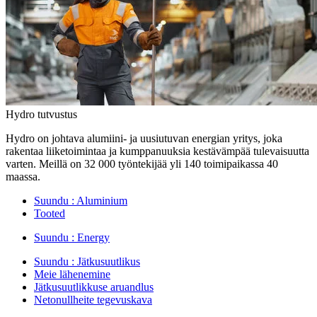
Hydro tutvustus
Hydro on johtava alumiini- ja uusiutuvan energian yritys, joka
rakentaa liiketoimintaa ja kumppanuuksia kestävämpää tulevaisuutta
varten. Meillä on 32 000 työntekijää yli 140 toimipaikassa 40
maassa.
Suundu :
Aluminium
Tooted
Suundu :
Energy
Suundu :
Jätkusuutlikus
Meie lähenemine
Jätkusuutlikkuse aruandlus
Netonullheite tegevuskava