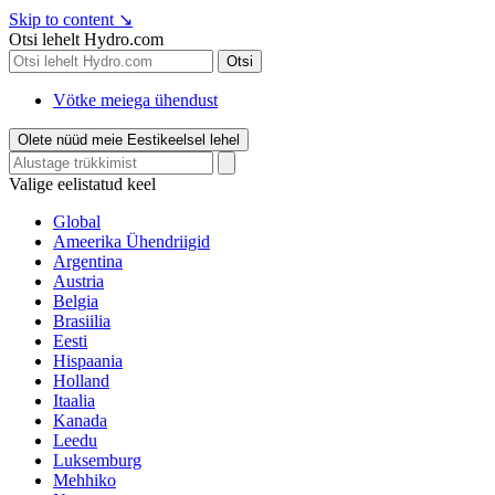
Skip to content
↘
Otsi lehelt Hydro.com
Otsi
Vötke meiega ühendust
Olete nüüd meie Eestikeelsel lehel
Valige eelistatud keel
Global
Ameerika Ühendriigid
Argentina
Austria
Belgia
Brasiilia
Eesti
Hispaania
Holland
Itaalia
Kanada
Leedu
Luksemburg
Mehhiko