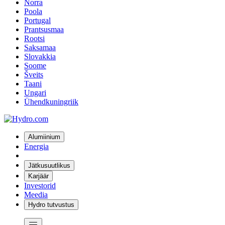
Norra
Poola
Portugal
Prantsusmaa
Rootsi
Saksamaa
Slovakkia
Soome
Šveits
Taani
Ungari
Ühendkuningriik
Alumiinium
Energia
Jätkusuutlikus
Karjäär
Investorid
Meedia
Hydro tutvustus