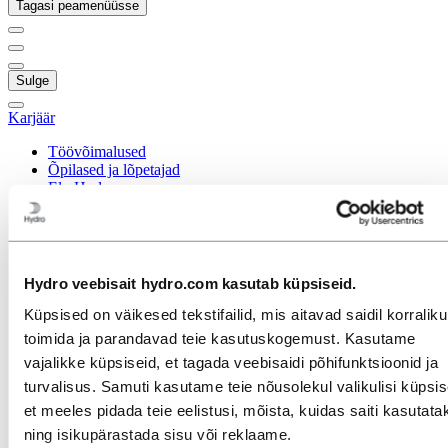
Tagasi peamenüüsse
Sulge
Karjäär
Töövõimalused
Õpilased ja lõpetajad
Elu Hydros
Karjäärivaldkonnad
Hanked
Hooldus
Infotehnoloogia
Inimressursid
Hydro veebisait hydro.com kasutab küpsiseid.
Inseneriteadus
Jätkusuutlikkus
Küpsised on väikesed tekstifailid, mis aitavad saidil korralikul
Müük ja turundus
toimida ja parandavad teie kasutuskogemust. Kasutame
Operatiivne tipptasemel tegutsemine
vajalikke küpsiseid, et tagada veebisaidi põhifunktsioonid ja
Portfellihaldus
Projektijuhtimine
turvalisus. Samuti kasutame teie nõusolekul valikulisi küpsis
Rahandus ja raamatupidamine
et meeles pidada teie eelistusi, mõista, kuidas saiti kasutata
Strateegia ja äriarendus
ning isikupärastada sisu või reklaame.
Suhtlus