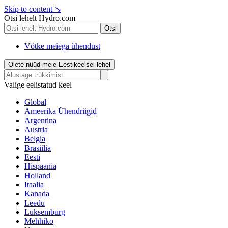
Skip to content
↘
Otsi lehelt Hydro.com
Otsi
Vötke meiega ühendust
Olete nüüd meie Eestikeelsel lehel
Valige eelistatud keel
Global
Ameerika Ühendriigid
Argentina
Austria
Belgia
Brasiilia
Eesti
Hispaania
Holland
Itaalia
Kanada
Leedu
Luksemburg
Mehhiko