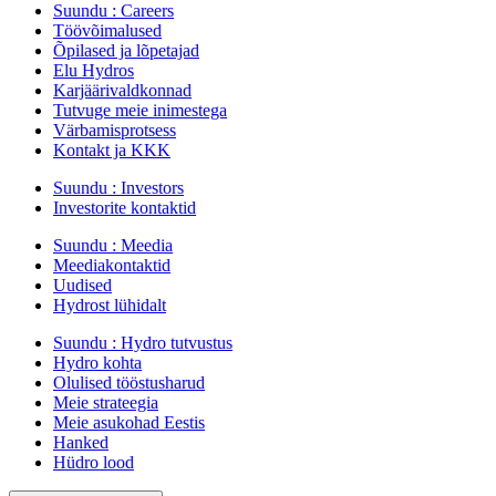
Suundu :
Careers
Töövõimalused
Õpilased ja lõpetajad
Elu Hydros
Karjäärivaldkonnad
Tutvuge meie inimestega
Värbamisprotsess
Kontakt ja KKK
Suundu :
Investors
Investorite kontaktid
Suundu :
Meedia
Meediakontaktid
Uudised
Hydrost lühidalt
Suundu :
Hydro tutvustus
Hydro kohta
Olulised tööstusharud
Meie strateegia
Meie asukohad Eestis
Hanked
Hüdro lood