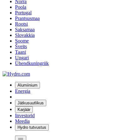
Norra
Poola
Portugal
Prantsusmaa
Rootsi
Saksamaa
Slovakkia
Soome
Šveits
Taani
Ungari
Ühendkuningriik
Alumiinium
Energia
Jätkusuutlikus
Karjäär
Investorid
Meedia
Hydro tutvustus