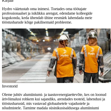
Karjäär
Hydro väärtustab oma inimesi. Toetades oma töötajate
professionaalset ja isiklikku arengut, edendame kolleegide
kogukonda, keda ühendab ühine eesmärk lahendada meie
tööstusharude kõige pakilisemaid probleeme.
Investorid
Oleme juhtiv alumiiniumi- ja taastuvenergiaettevõte, kes on loonud
ärivõimalusi rohkem kui sajandiks, arendades tooteid, lahendusi ja
tööstusharusid, mis vastavad globaalsetele vajadustele ja
nõudmistele. Tarnime madala süsinikusisaldusega alumiiniumi