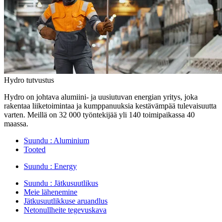
Hydro tutvustus
Hydro on johtava alumiini- ja uusiutuvan energian yritys, joka
rakentaa liiketoimintaa ja kumppanuuksia kestävämpää tulevaisuutta
varten. Meillä on 32 000 työntekijää yli 140 toimipaikassa 40
maassa.
Suundu :
Aluminium
Tooted
Suundu :
Energy
Suundu :
Jätkusuutlikus
Meie lähenemine
Jätkusuutlikkuse aruandlus
Netonullheite tegevuskava