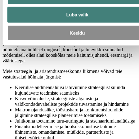
Luba valik
Keeldu
Me ühendame andmepõhised teadmised sügava turuteadmisega, et
toetada jätkusuutlikku kasvu ja pikaajalist väärtuse loomist. Meie töö
põhineb analüütilisel rangusel, koostööl ja tulevikku suunatud
mõtlemisel, olles alati kooskõlas meie käitumisjuhendi, eesmärgi ja
väärtustega.
Meie strateegia- ja äriarendusmeeskonna liikmena võivad teie
vastutusalad hõlmata järgmist:
Keerulise andmeanalüüsi läbiviimine strateegilist suunda
kujundavate teadmiste saamiseks
Kasvuvõimaluste, strateegiliste algatuste ja
valdkondadevaheliste projektide tuvastamine ja hindamine
Makromajanduslike, tööstusharu ja konkurentsitrendide
jälgimine strateegilise planeerimise toetamiseks
Juhtkonna toetamine turu-uuringute ja stsenaariumianalüüsiga
Finantsmodelleerimise ja hoolsuskohustuse täitmine
ühinemiste, omandamiste, müükide, partnerluste ja
ühisettevõtete puhul