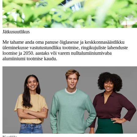
Jätkusuutlikus
Me tahame anda oma panuse õiglasesse ja keskkonnasäästlikku
üleminekusse vastutustundliku tootmise, ringikujuliste lahenduste
loomise ja 2050. aastaks või varem nulltalumiiniumivaba
alumiiniumi tootmise kaudu.