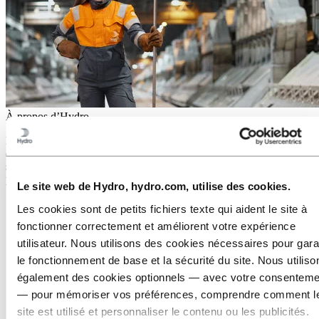
À propos d’Hydro
Hydro est une entreprise leader de l’aluminium et de l’énergie
engagée pour un avenir durable. Notre objectif est de créer des
sociétés plus viables en transformant les ressources naturelles en
produits et solutions de manière innovante et efficace.
Le site web de Hydro, hydro.com, utilise des cookies.
Accédez à :
Aluminium
Les cookies sont de petits fichiers texte qui aident le site à
À propos de l'aluminium
fonctionner correctement et améliorent votre expérience
Produits
Secteurs d'activité que nous desservons
utilisateur. Nous utilisons des cookies nécessaires pour gara
À propos de l'aluminium
le fonctionnement de base et la sécurité du site. Nous utiliso
Innovation et R&D
également des cookies optionnels — avec votre consenteme
Accédez à :
Energy
— pour mémoriser vos préférences, comprendre comment l
site est utilisé et personnaliser le contenu ou les publicités.
Accédez à :
Durabilité