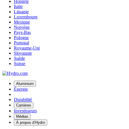
Hongrie
Italie
Lituanie
Luxembourg
Mexique
Norvège
Pays-Bas
Pologne
Portugal
Royaume-Uni
Slovaquie
Suède
Suisse
Aluminium
Énergie
Durabilité
Carrières
Investisseurs
Médias
À propos d’Hydro