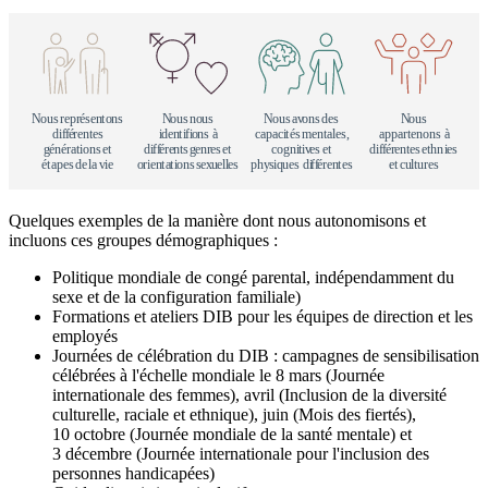
N
o
us
r
e
p
r
é
s
e
n
t
o
n
s
N
o
us
n
o
us
N
o
us
a
v
o
n
s
d
e
s
N
o
us
di
ff
é
r
e
n
t
e
s
i
d
e
n
t
i
fi
o
n
s à
c
a
p
a
c
i
t
é
s
m
e
n
t
a
l
e
s,
a
p
p
a
r
t
e
n
o
n
s à
g
é
n
é
r
a
t
i
o
n
s
e
t
di
ff
é
r
e
n
ts
g
e
n
r
e
s
e
t
c
o
gni
t
i
v
e
s
e
t
di
ff
é
r
e
n
t
e
s
e
thn
i
e
s
é
t
a
p
e
s
d
e
l
a
v
i
e
o
r
i
e
n
t
a
t
i
o
n
s
s
e
x
u
e
l
l
e
s
p
h
y
s
i
q
u
e
s di
ff
é
r
e
n
t
e
s
e
t cu
l
t
u
r
e
s
Quelques exemples de la manière dont nous autonomisons et
incluons ces groupes démographiques :
Politique mondiale de congé parental, indépendamment du
sexe et de la configuration familiale)
Formations et ateliers DIB pour les équipes de direction et les
employés
Journées de célébration du DIB : campagnes de sensibilisation
célébrées à l'échelle mondiale le 8 mars (Journée
internationale des femmes), avril (Inclusion de la diversité
culturelle, raciale et ethnique), juin (Mois des fiertés),
10 octobre (Journée mondiale de la santé mentale) et
3 décembre (Journée internationale pour l'inclusion des
personnes handicapées)