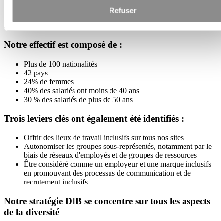
les groupes d'employés, conformément à notre indice d'inclusion
Refuser
mesuré tous les deux ans lors de notre enquête auprès des employés,
et nous favoriserons un leadership inclusif dans toute l'organisation.
Notre effectif est composé de :
Plus de 100 nationalités
42 pays
24% de femmes
40% des salariés ont moins de 40 ans
30 % des salariés de plus de 50 ans
Trois leviers clés ont également été identifiés :
Offrir des lieux de travail inclusifs sur tous nos sites
Autonomiser les groupes sous-représentés, notamment par le
biais de réseaux d'employés et de groupes de ressources
Être considéré comme un employeur et une marque inclusifs
en promouvant des processus de communication et de
recrutement inclusifs
Notre stratégie DIB se concentre sur tous les aspects
de la diversité