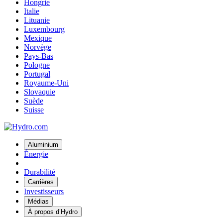
Hongrie
Italie
Lituanie
Luxembourg
Mexique
Norvège
Pays-Bas
Pologne
Portugal
Royaume-Uni
Slovaquie
Suède
Suisse
Aluminium
Énergie
Durabilité
Carrières
Investisseurs
Médias
À propos d’Hydro