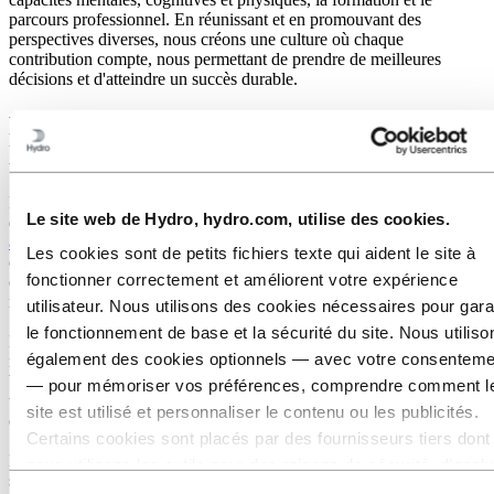
parcours professionnel. En réunissant et en promouvant des
perspectives diverses, nous créons une culture où chaque
contribution compte, nous permettant de prendre de meilleures
décisions et d'atteindre un succès durable.
Pourquoi la diversité, l’inclusion et
l’appartenance ?
L'approche d'Hydro en matière de diversité, d'inclusion et
Le site web de Hydro, hydro.com, utilise des cookies.
d'appartenance (DIB) est profondément ancrée dans nos valeurs d'
attention, de courage et de collaboration
. Nous croyons en l'humain
Les cookies sont de petits fichiers texte qui aident le site à
et à l'impact que chaque individu peut avoir sur la réussite de notre
fonctionner correctement et améliorent votre expérience
entreprise. Notre objectif est de faire d'Hydro un lieu où les
meilleurs talents souhaitent travailler et où chacun choisit de rester.
utilisateur. Nous utilisons des cookies nécessaires pour gara
le fonctionnement de base et la sécurité du site. Nous utiliso
Le marché des talents se resserre dans nos régions clés. Pour réussir
également des cookies optionnels — avec votre consenteme
notre stratégie ambitieuse, nous devons accéder aux esprits les plus
brillants, quelle que soit leur origine, car limiter notre vivier de
— pour mémoriser vos préférences, comprendre comment l
talents entraverait nos efforts pour rester compétitifs dans une
site est utilisé et personnaliser le contenu ou les publicités.
économie mondialisée.
Certains cookies sont placés par des fournisseurs tiers dont
Nous nous engageons à prendre des décisions d'embauche basées
nous utilisons les outils pour des raisons de sécurité, d’anal
sur les qualifications et les besoins de l'entreprise. Nous sommes
ou de publicité. Ces tiers peuvent combiner les informations