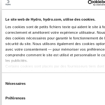
Le site web de Hydro, hydro.com, utilise des cookies.
Stories
by
Hydro
Les cookies sont de petits fichiers texte qui aident le site à f
correctement et améliorent votre expérience utilisateur. Nous
Tous
des cookies nécessaires pour garantir le fonctionnement de 
Utilisation de l'aluminium
sécurité du site. Nous utilisons également des cookies opti
Innovation et Technologie
avec votre consentement — pour mémoriser vos préférence
Développement durable
comprendre comment le site est utilisé et personnaliser le c
Salariés et Carrières
Recyclage
les publicités.
Certains cookies sont placés par des fournisseurs tiers dont
utilisons les outils pour des raisons de sécurité, d’analyse o
publicité. Ces tiers peuvent combiner les informations collec
Sélection
de votre utilisation de notre site avec d’autres données que 
Nécessaires
du
avez fournies ou qu’ils ont collectées lors de votre utilisation
consentement
services. Le tiers indiqué comme responsable d’un cookie tie
Préférences
Responsable du traitement des données personnelles collec