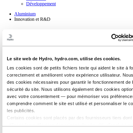
Développement
Aluminium
Innovation et R&D
Un support technologique
adapté à vos besoins
Le site web de Hydro, hydro.com, utilise des cookies.
Nous pouvons vous offrir une aide au développement d'applications
plus rapide et plus efficace que celle que vous pouvez recevoir
Les cookies sont de petits fichiers texte qui aident le site à f
partout ailleurs dans l'industrie de l'extrusion en aluminium.
correctement et améliorent votre expérience utilisateur. Nous
des cookies nécessaires pour garantir le fonctionnement de 
sécurité du site. Nous utilisons également des cookies opti
avec votre consentement — pour mémoriser vos préférence
comprendre comment le site est utilisé et personnaliser le c
les publicités.
Certains cookies sont placés par des fournisseurs tiers dont
utilisons les outils pour des raisons de sécurité, d’analyse o
publicité. Ces tiers peuvent combiner les informations collec