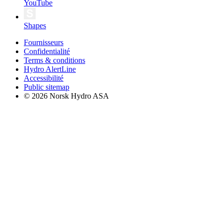
YouTube
Shapes
Fournisseurs
Confidentialité
Terms & conditions
Hydro AlertLine
Accessibilité
Public sitemap
© 2026 Norsk Hydro ASA