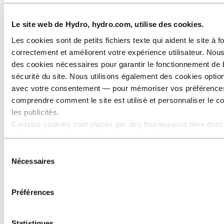
Le site web de Hydro, hydro.com, utilise des cookies.
Les cookies sont de petits fichiers texte qui aident le site à f
correctement et améliorent votre expérience utilisateur. Nous
des cookies nécessaires pour garantir le fonctionnement de 
sécurité du site. Nous utilisons également des cookies opti
avec votre consentement — pour mémoriser vos préférence
comprendre comment le site est utilisé et personnaliser le c
Finance et comptabilité
les publicités.
Certains cookies sont placés par des fournisseurs tiers dont
utilisons les outils pour des raisons de sécurité, d’analyse o
publicité. Ces tiers peuvent combiner les informations collec
Sélection
de votre utilisation de notre site avec d’autres données que 
Nécessaires
du
avez fournies ou qu’ils ont collectées lors de votre utilisation
consentement
services. Le tiers indiqué comme responsable d’un cookie tie
Préférences
Responsable du traitement des données personnelles collec
les cookies correspondants. Vous pouvez consulter ces tiers
liste des cookies ci‑dessous.
Statistiques