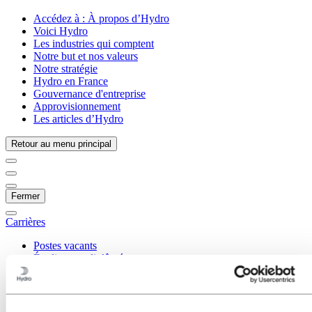
Accédez à :
À propos d’Hydro
Voici Hydro
Les industries qui comptent
Notre but et nos valeurs
Notre stratégie
Hydro en France
Gouvernance d'entreprise
Approvisionnement
Les articles d’Hydro
Retour au menu principal
Fermer
Carrières
Postes vacants
Étudiants et diplômés
La vie chez Hydro
Domaines de carrière
Amélioration continue
Approvisionnement