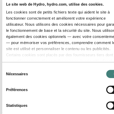
Communication
Le site web de Hydro, hydro.com, utilise des cookies.
Durabilité
Les cookies sont de petits fichiers texte qui aident le site à
Finance et comptabilité
Gestion de la chaîne d'approvisionnement
fonctionner correctement et améliorent votre expérience
Gestion de portefeuille et trading
utilisateur. Nous utilisons des cookies nécessaires pour gara
Gestion de projet
le fonctionnement de base et la sécurité du site. Nous utiliso
Informatique
Ingénierie
également des cookies optionnels — avec votre consenteme
Le service client et marketing
— pour mémoriser vos préférences, comprendre comment l
Légal
site est utilisé et personnaliser le contenu ou les publicités.
Maintenance
Production
Certains cookies sont placés par des fournisseurs tiers dont
Recherche et développement
nous utilisons les outils pour des raisons de sécurité, d’anal
Ressources humaines
ou de publicité. Ces tiers peuvent combiner les informations
Santé, sécurité et environnement (HSE)
Sélection
Stratégie et développement des affaires
collectées lors de votre utilisation de notre site avec d’autres
Nécessaires
du
Rencontrez nos gens
données que vous leur avez fournies ou qu’ils ont collectées
consentement
Parcours de recrutement
lors de votre utilisation de leurs services. Le tiers indiqué
FAQ Carrières Hydro
Préférences
comme responsable d’un cookie tiers est le Responsable du
Carrières
traitement des données personnelles collectées par les cook
Domaines de carrière
Production
correspondants. Vous pouvez consulter ces tiers dans la list
Statistiques
des cookies ci‑dessous.