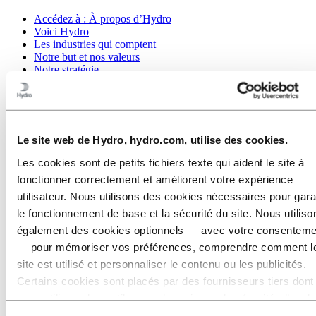
Accédez à :
À propos d’Hydro
Voici Hydro
Les industries qui comptent
Notre but et nos valeurs
Notre stratégie
Hydro en France
Gouvernance d'entreprise
Approvisionnement
Les articles d’Hydro
Le site web de Hydro, hydro.com, utilise des cookies.
Retour au menu principal
Les cookies sont de petits fichiers texte qui aident le site à
fonctionner correctement et améliorent votre expérience
utilisateur. Nous utilisons des cookies nécessaires pour gara
Fermer
le fonctionnement de base et la sécurité du site. Nous utiliso
Carrières
également des cookies optionnels — avec votre consenteme
— pour mémoriser vos préférences, comprendre comment l
Postes vacants
Étudiants et diplômés
site est utilisé et personnaliser le contenu ou les publicités.
La vie chez Hydro
Certains cookies sont placés par des fournisseurs tiers dont
Domaines de carrière
nous utilisons les outils pour des raisons de sécurité, d’anal
Amélioration continue
Approvisionnement
ou de publicité. Ces tiers peuvent combiner les informations