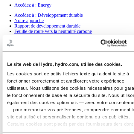
Accédez à :
Energy
Accédez à :
Développement durable
Notre approche
Rapport de développement durable
Feuille de route vers la neutralité carbone
Contact développement durable
Accédez à :
Carrières
Postes vacants
Étudiants et diplômés
La vie chez Hydro
Le site web de Hydro, hydro.com, utilise des cookies.
Domaines de carrière
Les cookies sont de petits fichiers texte qui aident le site à
Rencontrez nos gens
Parcours de recrutement
fonctionner correctement et améliorent votre expérience
FAQ Carrières Hydro
utilisateur. Nous utilisons des cookies nécessaires pour gara
Accédez à :
Investors
le fonctionnement de base et la sécurité du site. Nous utiliso
Contact investisseurs
également des cookies optionnels — avec votre consenteme
— pour mémoriser vos préférences, comprendre comment l
Accédez à :
Médias
Contacts médias
site est utilisé et personnaliser le contenu ou les publicités.
Actualités
Certains cookies sont placés par des fournisseurs tiers dont
Hydro en bref
nous utilisons les outils pour des raisons de sécurité, d’anal
Galerie multimédia