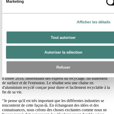
Marketing
économie circulaire. Notre philosophie est que grâce au
rassemblement d'experts, de nos propres ingénieurs produits aux
designers tels que Tom Dixon, nous pouvons réduire l'empreinte
carbone et développer des produits qui peuvent réintégrer la boucle -
Afficher les détails
en commençant dès la planche à dessin," dit Egil Hogna, Directeur
Général de la division Extruded Solutions chez Hydro.
Tout autoriser
Le développement durable en tant que
Autoriser la sélection
cahier des charges
La collaboration a commencé lorsque Tom Dixon a voulu faire une
Refuser
chaise qui était à la fois légère, robuste et recyclable - il s'est donc
tourné vers l'aluminium et Hydro. Le projet commun a débuté en fin
d'année 2018, rassemblant des experts du recyclage, du traitement
de surface et de l'extrusion. Le résultat sera une chaise en
d'aluminium recyclé conçue pour durer et facilement recyclable à la
fin de sa vie.
“Je pense qu'il est très important que les différentes industries se
rencontrent de cette façon-là. En échangeant des idées et des
connaissances, nous créons des choses excitantes comme nous ne