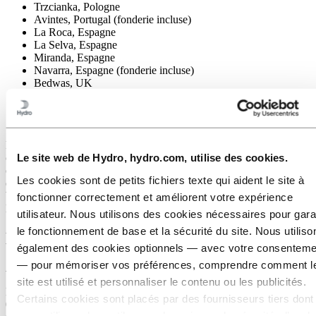
Trzcianka, Pologne
Avintes, Portugal (fonderie incluse)
La Roca, Espagne
La Selva, Espagne
Miranda, Espagne
Navarra, Espagne (fonderie incluse)
Bedwas, UK
Birtley, UK
Cheltenham, UK
Tibshelf, UK (fonderie incluse)
Extruded Solutions est l'activité la plus importante du groupe Hydro,
comptant 22 000 employés dans 40 pays. Le groupe fournit des
Le site web de Hydro, hydro.com, utilise des cookies.
composants et des solutions en aluminium sur mesure, à tout type
Les cookies sont de petits fichiers texte qui aident le site à
d'industrie, de l'automobile au transport de masse en passant par le
bâtiment et la construction, l'électronique, l'offshore et le maritime.
fonctionner correctement et améliorent votre expérience
L'entité fournit plus de 30 000 clients à travers le monde.
utilisateur. Nous utilisons des cookies nécessaires pour gara
le fonctionnement de base et la sécurité du site. Nous utiliso
Hydro and ASI
également des cookies optionnels — avec votre consenteme
— pour mémoriser vos préférences, comprendre comment l
A propos d'Hydro
site est utilisé et personnaliser le contenu ou les publicités.
Hydro est un fournisseur d'aluminium entièrement intégré avec 35
Certains cookies sont placés par des fournisseurs tiers dont
000 employés présents dans 40 pays, alliant expertise locale,
nous utilisons les outils pour des raisons de sécurité, d’anal