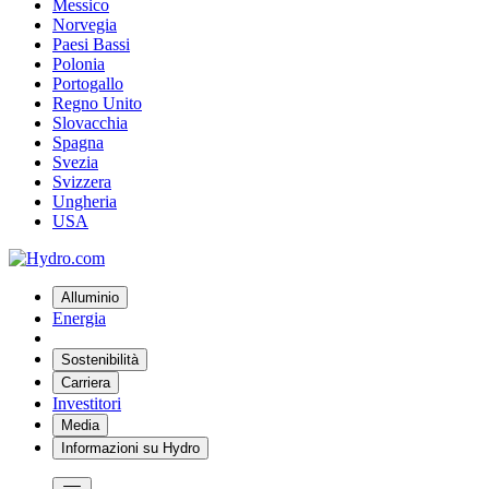
Messico
Norvegia
Paesi Bassi
Polonia
Portogallo
Regno Unito
Slovacchia
Spagna
Svezia
Svizzera
Ungheria
USA
Alluminio
Energia
Sostenibilità
Carriera
Investitori
Media
Informazioni su Hydro