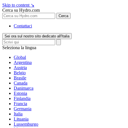
Skip to content
↘
Cerca su Hydro.com
Cerca
Contattaci
Sei ora sul nostro sito dedicato all'Italia
Seleziona la lingua
Global
Argentina
Austria
Belgio
Brasile
Canada
Danimarca
Estonia
Finlandia
Francia
Germania
Italia
Lituania
Lussemburgo