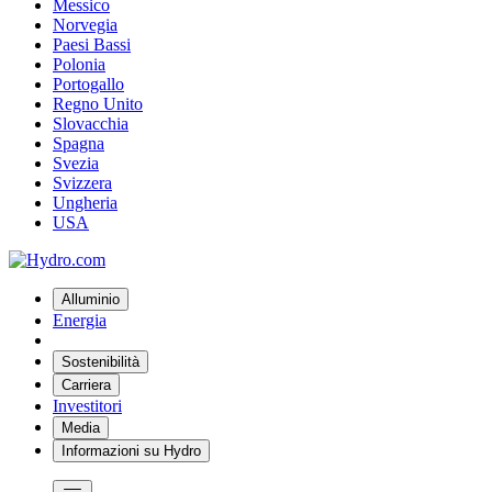
Messico
Norvegia
Paesi Bassi
Polonia
Portogallo
Regno Unito
Slovacchia
Spagna
Svezia
Svizzera
Ungheria
USA
Alluminio
Energia
Sostenibilità
Carriera
Investitori
Media
Informazioni su Hydro