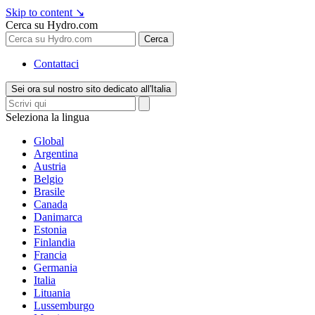
Skip to content
↘
Cerca su Hydro.com
Cerca
Contattaci
Sei ora sul nostro sito dedicato all'Italia
Seleziona la lingua
Global
Argentina
Austria
Belgio
Brasile
Canada
Danimarca
Estonia
Finlandia
Francia
Germania
Italia
Lituania
Lussemburgo