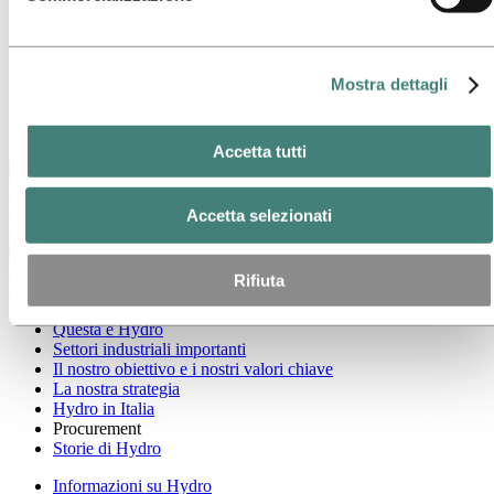
Questa è Hydro
Settori industriali importanti
Il nostro obiettivo e i nostri valori chiave
La nostra strategia
Mostra dettagli
Hydro in Italia
Procurement
Storie di Hydro
Accetta tutti
Ritorna al menu principale
Accetta selezionati
Chiudi
Rifiuta
Informazioni su Hydro
Questa è Hydro
Settori industriali importanti
Il nostro obiettivo e i nostri valori chiave
La nostra strategia
Hydro in Italia
Procurement
Storie di Hydro
Informazioni su Hydro