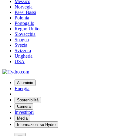
Messico
Norvegia
Paesi Bassi
Polonia
Portogallo
Regno Unito
Slovacchia
Spagna
Svezia
Svizzera
Ungheria
USA
Alluminio
Energia
Sostenibilità
Carriera
Investitori
Media
Informazioni su Hydro