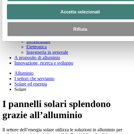
Fotovoltaico
Termico solare
Accetta selezionati
Eolico
Geotermico
Gestione termica
Rifiuta
Settore petrolifero
Design industriale
Infrastrutture
Elettronica
Ingegneria in generale
A proposito di alluminio
Innovazione, ricerca e sviluppo
Alluminio
I settori che serviamo
Solare ed energia
Solare
I pannelli solari splendono
grazie all’alluminio
Il settore dell’energia solare utilizza le soluzioni in alluminio per