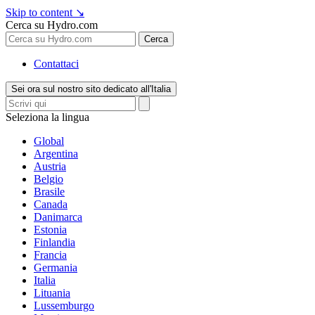
Skip to content
↘
Cerca su Hydro.com
Cerca
Contattaci
Sei ora sul nostro sito dedicato all'Italia
Seleziona la lingua
Global
Argentina
Austria
Belgio
Brasile
Canada
Danimarca
Estonia
Finlandia
Francia
Germania
Italia
Lituania
Lussemburgo