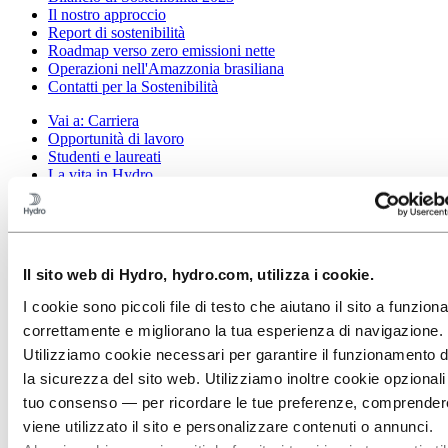
Il nostro approccio
Report di sostenibilità
Roadmap verso zero emissioni nette
Operazioni nell'Amazzonia brasiliana
Contatti per la Sostenibilità
Vai a:
Carriera
Opportunità di lavoro
Studenti e laureati
La vita in Hydro
Aree di carriera
Incontra le nostre persone
Percorso di reclutamento
Contatti e FAQ
Il sito web di Hydro, hydro.com, utilizza i cookie.
Vai a:
Investors
Investitori
I cookie sono piccoli file di testo che aiutano il sito a funzion
correttamente e migliorano la tua esperienza di navigazione.
Vai a:
Media
Contatti per i media
Utilizziamo cookie necessari per garantire il funzionamento d
Notizie
la sicurezza del sito web. Utilizziamo inoltre cookie opzionali
Hydro in sintesi
tuo consenso — per ricordare le tue preferenze, comprende
Galleria multimediale
viene utilizzato il sito e personalizzare contenuti o annunci.
Vai a:
Informazioni su Hydro