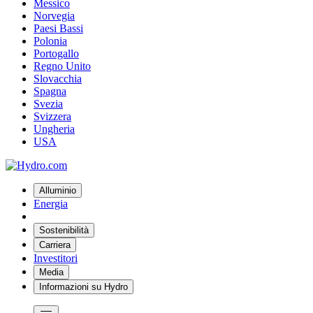
Messico
Norvegia
Paesi Bassi
Polonia
Portogallo
Regno Unito
Slovacchia
Spagna
Svezia
Svizzera
Ungheria
USA
Alluminio
Energia
Sostenibilità
Carriera
Investitori
Media
Informazioni su Hydro