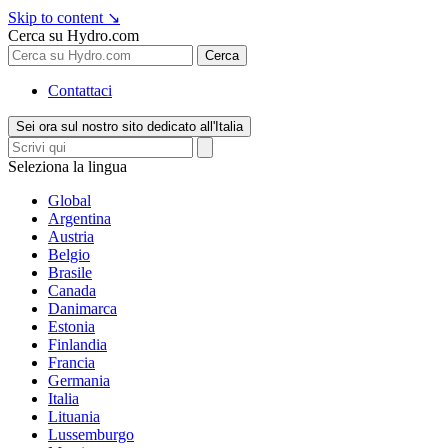
Skip to content
↘
Cerca su Hydro.com
Cerca
Contattaci
Sei ora sul nostro sito dedicato all'Italia
Seleziona la lingua
Global
Argentina
Austria
Belgio
Brasile
Canada
Danimarca
Estonia
Finlandia
Francia
Germania
Italia
Lituania
Lussemburgo