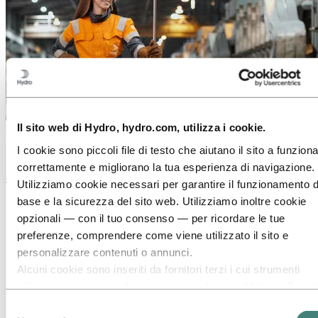
Il sito web di Hydro, hydro.com, utilizza i cookie.
Informazioni su Hydro
I cookie sono piccoli file di testo che aiutano il sito a funzion
Hydro è un'azienda leader nel settore dell'alluminio e delle energie
rinnovabili che crea imprese e partnership per un futuro più
correttamente e migliorano la tua esperienza di navigazione.
sostenibile. Abbiamo 32.000 dipendenti in oltre 140 sedi e 40 Paesi.
Utilizziamo cookie necessari per garantire il funzionamento d
base e la sicurezza del sito web. Utilizziamo inoltre cookie
Vai a:
Alluminio
Prodotti
opzionali — con il tuo consenso — per ricordare le tue
I settori che serviamo
preferenze, comprendere come viene utilizzato il sito e
A proposito di alluminio
personalizzare contenuti o annunci.
Innovazione, ricerca e sviluppo
Alcuni cookie sono inseriti da fornitori terzi i cui strumenti
Vai a:
Energy
utilizziamo per scopi di sicurezza, analisi o pubblicità. Questi
Vai a:
Sostenibilità
terzi possono combinare le informazioni raccolte durante il t
Selezione
Bilancio di Sostenibilità 2023