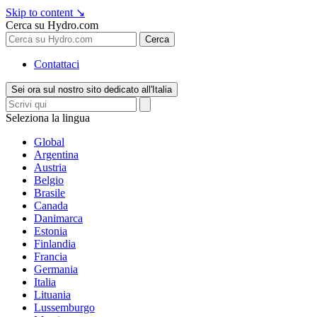
Skip to content
↘
Cerca su Hydro.com
Cerca
Contattaci
Sei ora sul nostro sito dedicato all'Italia
Seleziona la lingua
Global
Argentina
Austria
Belgio
Brasile
Canada
Danimarca
Estonia
Finlandia
Francia
Germania
Italia
Lituania
Lussemburgo