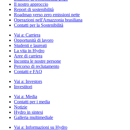
Il nostro approccio
Report di sostenibilità
Roadmap verso zero emissioni nette
Operazioni nell'Amazzonia brasiliana
Contatti per la Sostenibilità
Vai a:
Carriera
Opportunità di lavoro
Studenti e laureati
La vita in Hydro
Aree di carriera
Incontra le nostre persone
Percorso di reclutamento
Contatti e FAQ
Vai a:
Investors
Investitori
Vai a:
Media
Contatti per i media
Notizie
Hydro in sintesi
Galleria multimediale
Vai a:
Informazioni su Hydro