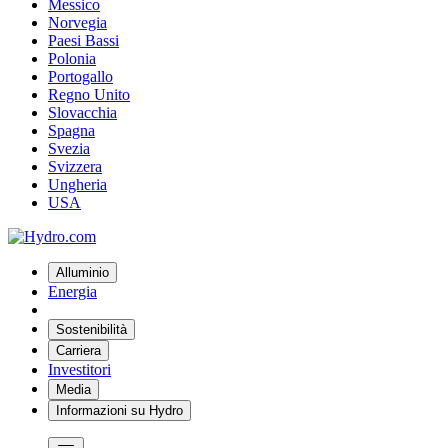
Messico
Norvegia
Paesi Bassi
Polonia
Portogallo
Regno Unito
Slovacchia
Spagna
Svezia
Svizzera
Ungheria
USA
Alluminio
Energia
Sostenibilità
Carriera
Investitori
Media
Informazioni su Hydro