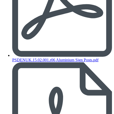
PSDENUK.15.02.001.r06 Aluminium Sign Posts.pdf