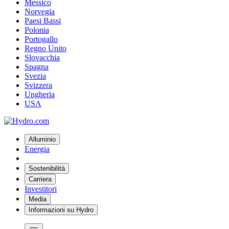
Messico
Norvegia
Paesi Bassi
Polonia
Portogallo
Regno Unito
Slovacchia
Spagna
Svezia
Svizzera
Ungheria
USA
Alluminio
Energia
Sostenibilità
Carriera
Investitori
Media
Informazioni su Hydro