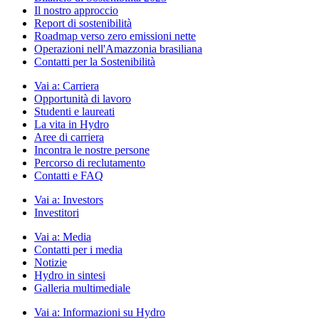
Il nostro approccio
Report di sostenibilità
Roadmap verso zero emissioni nette
Operazioni nell'Amazzonia brasiliana
Contatti per la Sostenibilità
Vai a:
Carriera
Opportunità di lavoro
Studenti e laureati
La vita in Hydro
Aree di carriera
Incontra le nostre persone
Percorso di reclutamento
Contatti e FAQ
Vai a:
Investors
Investitori
Vai a:
Media
Contatti per i media
Notizie
Hydro in sintesi
Galleria multimediale
Vai a:
Informazioni su Hydro