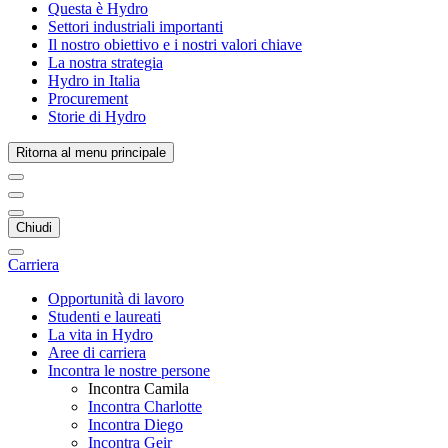
Questa è Hydro
Settori industriali importanti
Il nostro obiettivo e i nostri valori chiave
La nostra strategia
Hydro in Italia
Procurement
Storie di Hydro
Ritorna al menu principale
Chiudi
Carriera
Opportunità di lavoro
Studenti e laureati
La vita in Hydro
Aree di carriera
Incontra le nostre persone
Incontra Camila
Incontra Charlotte
Incontra Diego
Incontra Geir