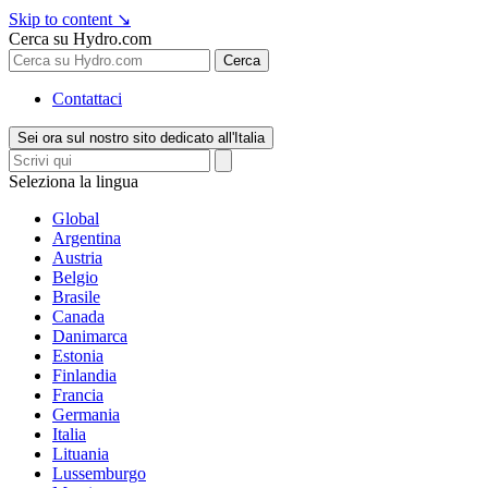
Skip to content
↘
Cerca su Hydro.com
Cerca
Contattaci
Sei ora sul nostro sito dedicato all'Italia
Seleziona la lingua
Global
Argentina
Austria
Belgio
Brasile
Canada
Danimarca
Estonia
Finlandia
Francia
Germania
Italia
Lituania
Lussemburgo