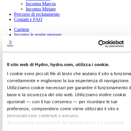
Incontra Marcos
Incontra Miriam
Percorso di reclutamento
Contatti e FAQ
Carriera
Incontra le nostre persone
Incontra Camila
Incontra Camila: un lavoro in cui conti
Il sito web di Hydro, hydro.com, utilizza i cookie.
Camila è conosciuta in ufficio come una collega compassionevole,
promotrice della collaborazione e del lavoro di squadra, che non ha
I cookie sono piccoli file di testo che aiutano il sito a funzion
paura di parlare e sfidare lo status quo. Incarna i valori fondamentali
correttamente e migliorano la tua esperienza di navigazione.
di Hydro attraverso la sua dedizione a un ambiente di lavoro sano e
il tempo investito nel promuovere la resilienza nella sua comunità
Utilizziamo cookie necessari per garantire il funzionamento d
locale.
base e la sicurezza del sito web. Utilizziamo inoltre cookie
opzionali — con il tuo consenso — per ricordare le tue
preferenze, comprendere come viene utilizzato il sito e
personalizzare contenuti o annunci.
Alcuni cookie sono inseriti da fornitori terzi i cui strumenti
utilizziamo per scopi di sicurezza, analisi o pubblicità. Questi