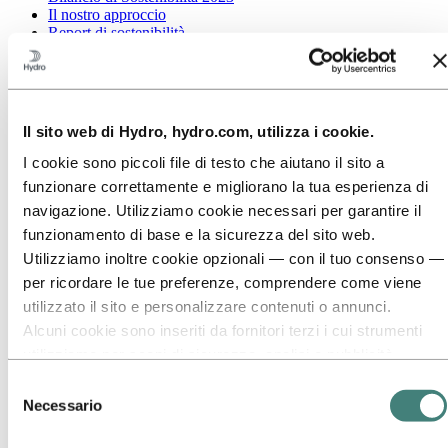
Il nostro approccio
Report di sostenibilità
Roadmap verso zero emissioni nette
Operazioni nell'Amazzonia brasiliana
Contatti per la Sostenibilità
Vai a:
Carriera
Il sito web di Hydro, hydro.com, utilizza i cookie.
Opportunità di lavoro
Studenti e laureati
I cookie sono piccoli file di testo che aiutano il sito a
La vita in Hydro
funzionare correttamente e migliorano la tua esperienza di
Aree di carriera
navigazione. Utilizziamo cookie necessari per garantire il
Incontra le nostre persone
Percorso di reclutamento
funzionamento di base e la sicurezza del sito web.
Contatti e FAQ
Utilizziamo inoltre cookie opzionali — con il tuo consenso —
Vai a:
Investors
per ricordare le tue preferenze, comprendere come viene
Investitori
utilizzato il sito e personalizzare contenuti o annunci.
Alcuni cookie sono inseriti da fornitori terzi i cui strumenti
Vai a:
Media
Contatti per i media
utilizziamo per scopi di sicurezza, analisi o pubblicità.
Notizie
Questi terzi possono combinare le informazioni raccolte
Selezione
Hydro in sintesi
durante il tuo utilizzo del nostro sito con altre informazioni
Galleria multimediale
Necessario
del
che hai fornito loro o che hanno raccolto tramite l’utilizzo dei
consenso
Vai a:
Informazioni su Hydro