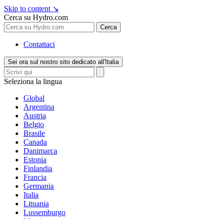
Skip to content
↘
Cerca su Hydro.com
Cerca
Contattaci
Sei ora sul nostro sito dedicato all'Italia
Seleziona la lingua
Global
Argentina
Austria
Belgio
Brasile
Canada
Danimarca
Estonia
Finlandia
Francia
Germania
Italia
Lituania
Lussemburgo