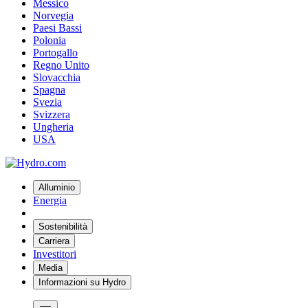
Messico
Norvegia
Paesi Bassi
Polonia
Portogallo
Regno Unito
Slovacchia
Spagna
Svezia
Svizzera
Ungheria
USA
Alluminio
Energia
Sostenibilità
Carriera
Investitori
Media
Informazioni su Hydro