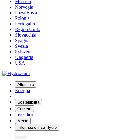
Messico
Norvegia
Paesi Bassi
Polonia
Portogallo
Regno Unito
Slovacchia
Spagna
Svezia
Svizzera
Ungheria
USA
Alluminio
Energia
Sostenibilità
Carriera
Investitori
Media
Informazioni su Hydro