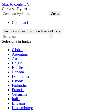
Skip to content
↘
Cerca su Hydro.com
Cerca
Contattaci
Sei ora sul nostro sito dedicato all'Italia
Seleziona la lingua
Global
Argentina
Austria
Belgio
Brasile
Canada
Danimarca
Estonia
Finlandia
Francia
Germania
Italia
Lituania
Lussemburgo