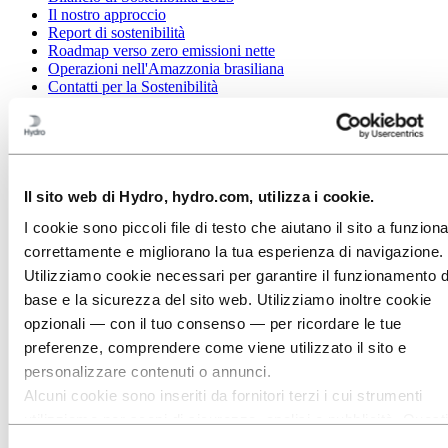
Il nostro approccio
Report di sostenibilità
Roadmap verso zero emissioni nette
Operazioni nell'Amazzonia brasiliana
Contatti per la Sostenibilità
Vai a:
Carriera
Opportunità di lavoro
Studenti e laureati
La vita in Hydro
Aree di carriera
Il sito web di Hydro, hydro.com, utilizza i cookie.
Incontra le nostre persone
I cookie sono piccoli file di testo che aiutano il sito a funzion
Percorso di reclutamento
Contatti e FAQ
correttamente e migliorano la tua esperienza di navigazione.
Utilizziamo cookie necessari per garantire il funzionamento d
Vai a:
Investors
Investitori
base e la sicurezza del sito web. Utilizziamo inoltre cookie
opzionali — con il tuo consenso — per ricordare le tue
Vai a:
Media
preferenze, comprendere come viene utilizzato il sito e
Contatti per i media
Notizie
personalizzare contenuti o annunci.
Hydro in sintesi
Alcuni cookie sono inseriti da fornitori terzi i cui strumenti
Galleria multimediale
utilizziamo per scopi di sicurezza, analisi o pubblicità. Questi
Vai a:
Informazioni su Hydro
terzi possono combinare le informazioni raccolte durante il t