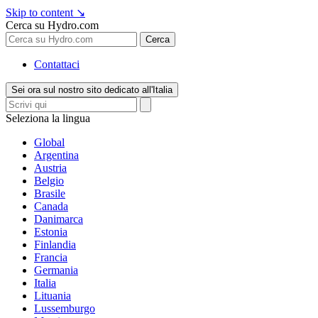
Skip to content
↘
Cerca su Hydro.com
Cerca
Contattaci
Sei ora sul nostro sito dedicato all'Italia
Seleziona la lingua
Global
Argentina
Austria
Belgio
Brasile
Canada
Danimarca
Estonia
Finlandia
Francia
Germania
Italia
Lituania
Lussemburgo