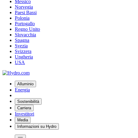
Messico
Norvegia
Paesi Bassi
Polonia
Portogallo
Regno Unito
Slovacchia
Spagna
Svezia
Svizzera
Ungheria
USA
Alluminio
Energia
Sostenibilità
Carriera
Investitori
Media
Informazioni su Hydro