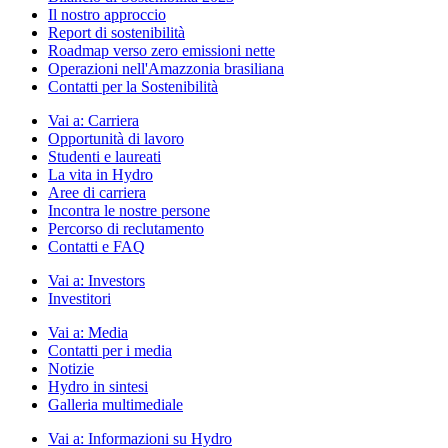
Il nostro approccio
Report di sostenibilità
Roadmap verso zero emissioni nette
Operazioni nell'Amazzonia brasiliana
Contatti per la Sostenibilità
Vai a:
Carriera
Opportunità di lavoro
Studenti e laureati
La vita in Hydro
Aree di carriera
Incontra le nostre persone
Percorso di reclutamento
Contatti e FAQ
Vai a:
Investors
Investitori
Vai a:
Media
Contatti per i media
Notizie
Hydro in sintesi
Galleria multimediale
Vai a:
Informazioni su Hydro