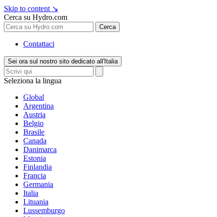
Skip to content
↘
Cerca su Hydro.com
Cerca
Contattaci
Sei ora sul nostro sito dedicato all'Italia
Seleziona la lingua
Global
Argentina
Austria
Belgio
Brasile
Canada
Danimarca
Estonia
Finlandia
Francia
Germania
Italia
Lituania
Lussemburgo