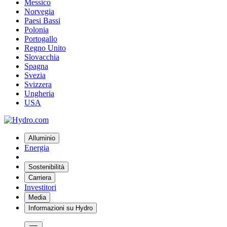
Messico
Norvegia
Paesi Bassi
Polonia
Portogallo
Regno Unito
Slovacchia
Spagna
Svezia
Svizzera
Ungheria
USA
Alluminio
Energia
Sostenibilità
Carriera
Investitori
Media
Informazioni su Hydro