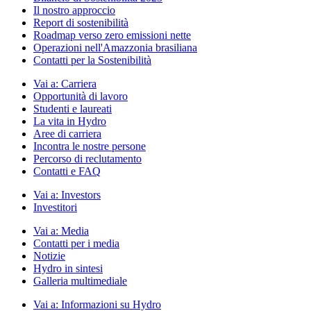
Il nostro approccio
Report di sostenibilità
Roadmap verso zero emissioni nette
Operazioni nell'Amazzonia brasiliana
Contatti per la Sostenibilità
Vai a:
Carriera
Opportunità di lavoro
Studenti e laureati
La vita in Hydro
Aree di carriera
Incontra le nostre persone
Percorso di reclutamento
Contatti e FAQ
Vai a:
Investors
Investitori
Vai a:
Media
Contatti per i media
Notizie
Hydro in sintesi
Galleria multimediale
Vai a:
Informazioni su Hydro