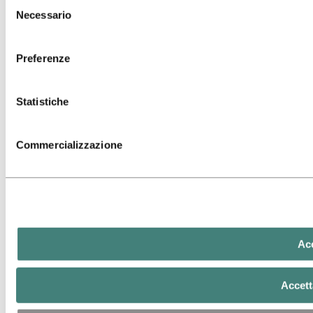
Selezione
Necessario
del
consenso
Preferenze
Statistiche
Commercializzazione
Acc
Accett