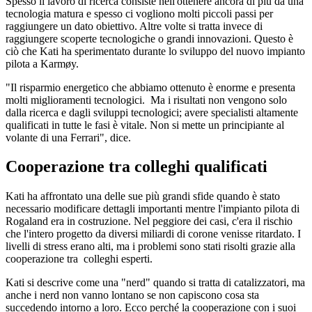
Spesso il lavoro di ricerca consiste nell'ottenere ancora di più da una
tecnologia matura e spesso ci vogliono molti piccoli passi per
raggiungere un dato obiettivo. Altre volte si tratta invece di
raggiungere scoperte tecnologiche o grandi innovazioni. Questo è
ciò che Kati ha sperimentato durante lo sviluppo del nuovo impianto
pilota a Karmøy.
"Il risparmio energetico che abbiamo ottenuto è enorme e presenta
molti miglioramenti tecnologici. Ma i risultati non vengono solo
dalla ricerca e dagli sviluppi tecnologici; avere specialisti altamente
qualificati in tutte le fasi è vitale. Non si mette un principiante al
volante di una Ferrari", dice.
Cooperazione tra colleghi qualificati
Kati ha affrontato una delle sue più grandi sfide quando è stato
necessario modificare dettagli importanti mentre l'impianto pilota di
Rogaland era in costruzione. Nel peggiore dei casi, c'era il rischio
che l'intero progetto da diversi miliardi di corone venisse ritardato. I
livelli di stress erano alti, ma i problemi sono stati risolti grazie alla
cooperazione tra colleghi esperti.
Kati si descrive come una "nerd" quando si tratta di catalizzatori, ma
anche i nerd non vanno lontano se non capiscono cosa sta
succedendo intorno a loro. Ecco perché la cooperazione con i suoi