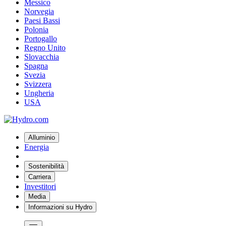
Messico
Norvegia
Paesi Bassi
Polonia
Portogallo
Regno Unito
Slovacchia
Spagna
Svezia
Svizzera
Ungheria
USA
Alluminio
Energia
Sostenibilità
Carriera
Investitori
Media
Informazioni su Hydro