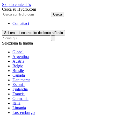
Skip to content
↘
Cerca su Hydro.com
Cerca
Contattaci
Sei ora sul nostro sito dedicato all'Italia
Seleziona la lingua
Global
Argentina
Austria
Belgio
Brasile
Canada
Danimarca
Estonia
Finlandia
Francia
Germania
Italia
Lituania
Lussemburgo