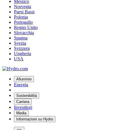
Messico
Norvegia
Paesi Bassi
Polonia
Portogallo
Regno Unito
Slovacchia
Spagna
Svezia
Svizzera
Ungheria
USA
Alluminio
Energia
Sostenibilità
Carriera
Investitori
Media
Informazioni su Hydro