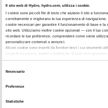
le vibrazioni. Le estrusioni in alluminio di Hydro offrono un
sostegno elastico alla struttura del pavimento, mentre l’anima in
Il sito web di Hydro, hydro.com, utilizza i cookie.
poliuretano Sylomer® previene il trasferimento delle vibrazioni dal
I cookie sono piccoli file di testo che aiutano il sito a funzion
telaio all’interno della carrozza.
correttamente e migliorano la tua esperienza di navigazione.
cookie necessari per garantire il funzionamento di base e la 
sito web. Utilizziamo inoltre cookie opzionali — con il tuo c
ricordare le tue preferenze, comprendere come viene utilizzato
personalizzare contenuti o annunci.
Alcuni cookie sono inseriti da fornitori terzi i cui strumenti ut
scopi di sicurezza, analisi o pubblicità. Questi terzi possono
informazioni raccolte durante il tuo utilizzo del nostro sito con
informazioni che hai fornito loro o che hanno raccolto tramite l
Selezione
loro servizi. Il terzo responsabile di un cookie di terze parti è i
Necessario
del
trattamento dei dati personali raccolti da tale cookie. Puoi co
consenso
terze parti sono coinvolte nell’elenco dei cookie riportato più 
Preferenze
Statistiche
Profili in alluminio realizzati su misura