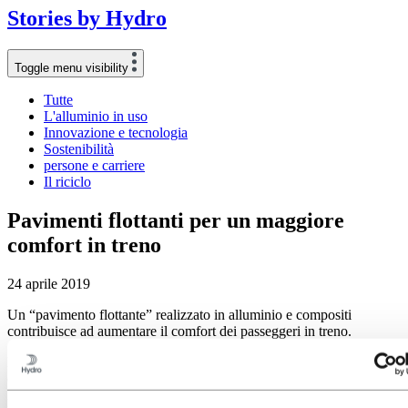
Stories
by
Hydro
Toggle menu visibility
Tutte
L'alluminio in uso
Innovazione e tecnologia
Sostenibilità
persone e carriere
Il riciclo
Pavimenti flottanti per un maggiore
comfort in treno
24 aprile 2019
Un “pavimento flottante” realizzato in alluminio e compositi
contribuisce ad aumentare il comfort dei passeggeri in treno.
Hydro e l’austriaca Getzner Werkstoffe hanno unito le proprie
competenze nei rispettivi materiali per lo sviluppo di pavimenti
leggeri e sottili che permettono di abbattere i livelli acustici e ridurre