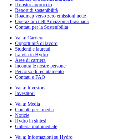
Il nostro approccio
Report di sostenibilità
Roadmap verso zero emissioni nette
Operazioni nell'Amazzonia brasiliana
Contatti per la Sostenibilità
Vai a:
Carriera
Opportunità di lavoro
Studenti e laureati
La vita in Hydro
Aree di carriera
Incontra le nostre persone
Percorso di reclutamento
Contatti e FAQ
Vai a:
Investors
Investitori
Vai a:
Media
Contatti per i media
Notizie
Hydro in sintesi
Galleria multimediale
Vai a:
Informazioni su Hydro