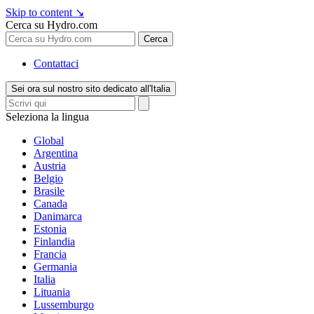
Skip to content
↘
Cerca su Hydro.com
Cerca
Contattaci
Sei ora sul nostro sito dedicato all'Italia
Seleziona la lingua
Global
Argentina
Austria
Belgio
Brasile
Canada
Danimarca
Estonia
Finlandia
Francia
Germania
Italia
Lituania
Lussemburgo