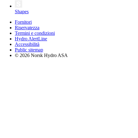
Shapes
Fornitori
Riservatezza
Termini e condizioni
Hydro AlertLine
Accessibilità
Public sitemap
© 2026 Norsk Hydro ASA