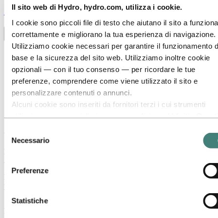
Il sito web di Hydro, hydro.com, utilizza i cookie.
Stories
by
Hydro
I cookie sono piccoli file di testo che aiutano il sito a funzion
correttamente e migliorano la tua esperienza di navigazione.
Toggle menu visibility
Utilizziamo cookie necessari per garantire il funzionamento d
Tutte
base e la sicurezza del sito web. Utilizziamo inoltre cookie
L'alluminio in uso
opzionali — con il tuo consenso — per ricordare le tue
Innovazione e tecnologia
Sostenibilità
preferenze, comprendere come viene utilizzato il sito e
persone e carriere
personalizzare contenuti o annunci.
Il riciclo
Alcuni cookie sono inseriti da fornitori terzi i cui strumenti
Giocare all'aperto su una fontana di
utilizziamo per scopi di sicurezza, analisi o pubblicità. Questi
terzi possono combinare le informazioni raccolte durante il t
alluminio di PlayFountain®
Selezione
utilizzo del nostro sito con altre informazioni che hai fornito l
Necessario
del
o che hanno raccolto tramite l’utilizzo dei loro servizi. Il terzo
By Tanja Verrijdt-Buijks
consenso
21 settembre 2021
responsabile di un cookie di terze parti è il Titolare del
Preferenze
trattamento dei dati personali raccolti da tale cookie. Puoi
In un parco commerciale a Soest, i getti d'acqua saltano fuori dal
pavimento. Qui si può ammirare l'attrazione mobile
consultare quali terze parti sono coinvolte nell’elenco dei coo
"Playfountain®".
riportato più sotto.
Statistiche
Playfountain® è un “palcoscenico” di circa 25 cm di altezza con