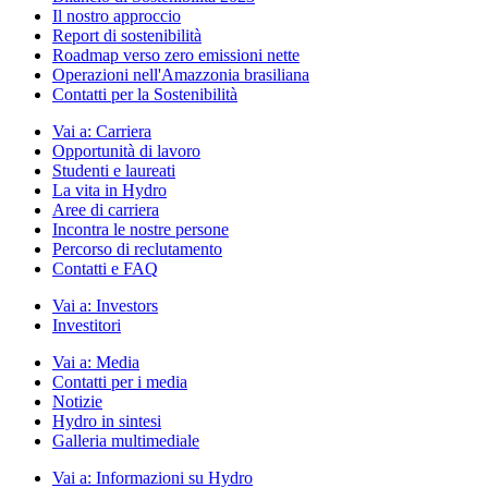
Il nostro approccio
Report di sostenibilità
Roadmap verso zero emissioni nette
Operazioni nell'Amazzonia brasiliana
Contatti per la Sostenibilità
Vai a:
Carriera
Opportunità di lavoro
Studenti e laureati
La vita in Hydro
Aree di carriera
Incontra le nostre persone
Percorso di reclutamento
Contatti e FAQ
Vai a:
Investors
Investitori
Vai a:
Media
Contatti per i media
Notizie
Hydro in sintesi
Galleria multimediale
Vai a:
Informazioni su Hydro