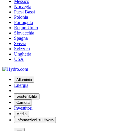
Messico
Norvegia
Paesi Bassi
Polonia
Portogallo
Regno Unito
Slovacchia
Spagna
Svezia
Svizzera
Ungheria
USA
Alluminio
Energia
Sostenibilità
Carriera
Investitori
Media
Informazioni su Hydro