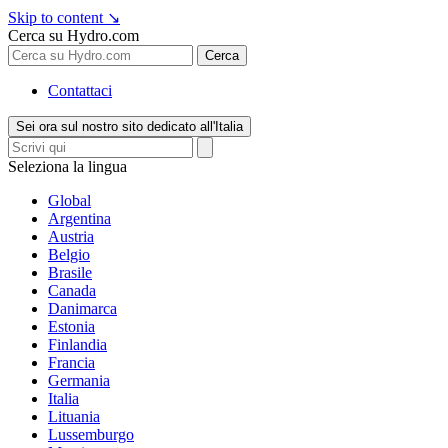
Skip to content
↘
Cerca su Hydro.com
Cerca
Contattaci
Sei ora sul nostro sito dedicato all'Italia
Seleziona la lingua
Global
Argentina
Austria
Belgio
Brasile
Canada
Danimarca
Estonia
Finlandia
Francia
Germania
Italia
Lituania
Lussemburgo