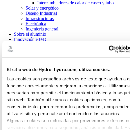
Intercambiadores de calor de casco y tubo
Solar y energético
Diseño Industrial
Infraestructuras
Electrónica
Ingeniería general
Sobre el aluminio
Innovación e I+D
Aluminio
Industrias a las que servimos
HVACR
El sitio web de Hydro, hydro.com, utiliza cookies.
Aluminio para la nueva generación de
HVACR
Las cookies son pequeños archivos de texto que ayudan a qu
funcione correctamente y mejoran tu experiencia. Utilizamo
En un mundo donde cada vez hay más calefacción y el nivel de vida
necesarias para permitir el funcionamiento básico y la segur
es cada vez más alto en muchos países, el aluminio satisface la
sitio web. También utilizamos cookies opcionales, con tu
demanda de un control climático más ecológico en interiores.
consentimiento, para recordar tus preferencias, comprende
utiliza el sitio y personalizar el contenido o los anuncios.
Algunas cookies son colocadas por proveedores externos c
servicios utilizamos para seguridad, análisis o publicidad. E