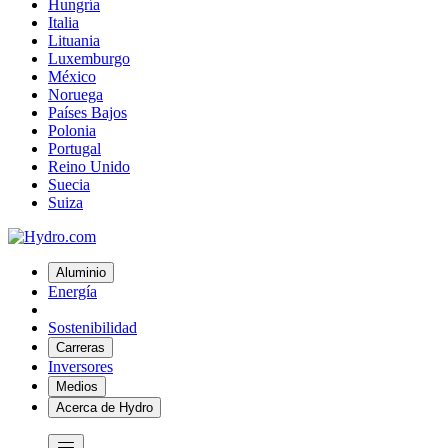
Hungría
Italia
Lituania
Luxemburgo
México
Noruega
Países Bajos
Polonia
Portugal
Reino Unido
Suecia
Suiza
Aluminio
Energía
Sostenibilidad
Carreras
Inversores
Medios
Acerca de Hydro