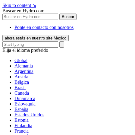
Skip to content
↘
Buscar en Hydro.com
Buscar
Ponte en contacto con nosotros
ahora estás en nuestro site Mexico
Elija el idioma preferido
Global
Alemania
Argentina
Austria
Bélgica
Brasil
Canadá
Dinamarca
Eslovaquia
España
Estados Unidos
Estonia
Finlandia
Francia