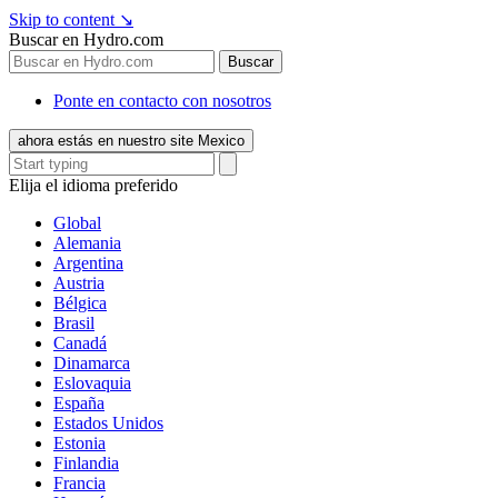
Skip to content
↘
Buscar en Hydro.com
Buscar
Ponte en contacto con nosotros
ahora estás en nuestro site Mexico
Elija el idioma preferido
Global
Alemania
Argentina
Austria
Bélgica
Brasil
Canadá
Dinamarca
Eslovaquia
España
Estados Unidos
Estonia
Finlandia
Francia