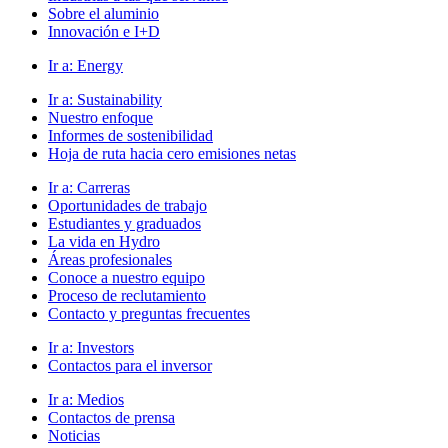
Sobre el aluminio
Innovación e I+D
Ir a:
Energy
Ir a:
Sustainability
Nuestro enfoque
Informes de sostenibilidad
Hoja de ruta hacia cero emisiones netas
Ir a:
Carreras
Oportunidades de trabajo
Estudiantes y graduados
La vida en Hydro
Áreas profesionales
Conoce a nuestro equipo
Proceso de reclutamiento
Contacto y preguntas frecuentes
Ir a:
Investors
Contactos para el inversor
Ir a:
Medios
Contactos de prensa
Noticias