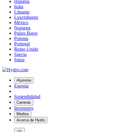
Hungría
Italia
Lituania
Luxemburgo
México
Noruega
Países Bajos
Polonia
Portugal
Reino Unido
Suecia
Suiza
Aluminio
Energía
Sostenibilidad
Carreras
Inversores
Medios
Acerca de Hydro