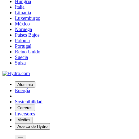
Hungría
Italia
Lituania
Luxemburgo
México
Noruega
Países Bajos
Polonia
Portugal
Reino Unido
Suecia
Suiza
Aluminio
Energía
Sostenibilidad
Carreras
Inversores
Medios
Acerca de Hydro