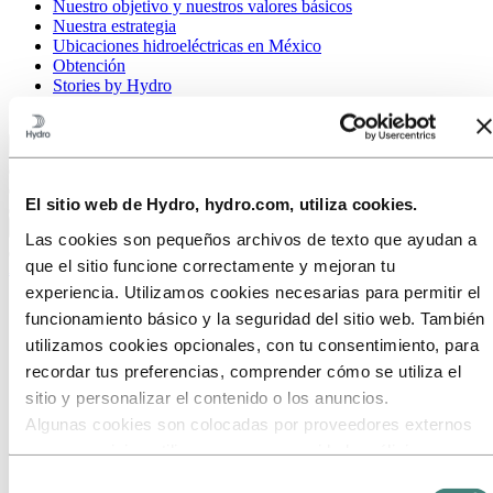
Nuestro objetivo y nuestros valores básicos
Nuestra estrategia
Ubicaciones hidroeléctricas en México
Obtención
Stories by Hydro
Clientes y socios
Volver al menú principal
El sitio web de Hydro, hydro.com, utiliza cookies.
Cerrar
Las cookies son pequeños archivos de texto que ayudan a
que el sitio funcione correctamente y mejoran tu
Aluminio
experiencia. Utilizamos cookies necesarias para permitir el
Productos
funcionamiento básico y la seguridad del sitio web. También
Industrias a las que servimos
utilizamos cookies opcionales, con tu consentimiento, para
Sobre el aluminio
Por qué aluminio
recordar tus preferencias, comprender cómo se utiliza el
Reciclaje de aluminio
sitio y personalizar el contenido o los anuncios.
¿Cómo se produce el aluminio?
Algunas cookies son colocadas por proveedores externos
Energía renovable y aluminio
Tecnología e innovación
cuyos servicios utilizamos para seguridad, análisis o
Ciclo de vida del aluminio
publicidad. Estos terceros pueden combinar la información
Selección
Proyectos de diseño en aluminio