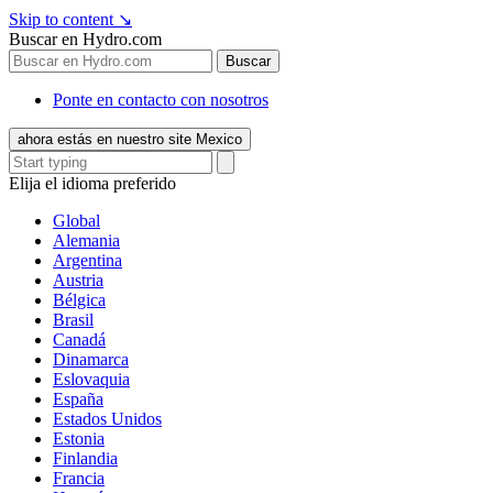
Skip to content
↘
Buscar en Hydro.com
Buscar
Ponte en contacto con nosotros
ahora estás en nuestro site Mexico
Elija el idioma preferido
Global
Alemania
Argentina
Austria
Bélgica
Brasil
Canadá
Dinamarca
Eslovaquia
España
Estados Unidos
Estonia
Finlandia
Francia