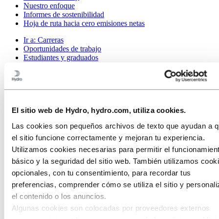
Nuestro enfoque
Informes de sostenibilidad
Hoja de ruta hacia cero emisiones netas
Ir a:
Carreras
Oportunidades de trabajo
Estudiantes y graduados
La vida en Hydro
Áreas profesionales
Conoce a nuestro equipo
Proceso de reclutamiento
Contacto y preguntas frecuentes
El sitio web de Hydro, hydro.com, utiliza cookies.
Ir a:
Investors
Las cookies son pequeños archivos de texto que ayudan a 
Contactos para el inversor
el sitio funcione correctamente y mejoran tu experiencia.
Ir a:
Medios
Utilizamos cookies necesarias para permitir el funcionamien
Contactos de prensa
básico y la seguridad del sitio web. También utilizamos cook
Noticias
Hydro de un vistazo
opcionales, con tu consentimiento, para recordar tus
Galería multimedia
preferencias, comprender cómo se utiliza el sitio y personali
Ir a:
Acerca de Hydro
el contenido o los anuncios.
Esto es Hydro
Algunas cookies son colocadas por proveedores externos
Industrias que importan