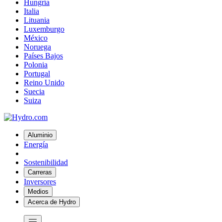
Hungría
Italia
Lituania
Luxemburgo
México
Noruega
Países Bajos
Polonia
Portugal
Reino Unido
Suecia
Suiza
Aluminio
Energía
Sostenibilidad
Carreras
Inversores
Medios
Acerca de Hydro