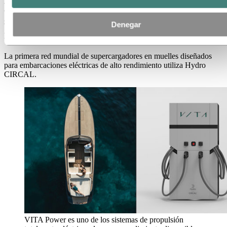
La primera red mundial de
supercargadores marinos utiliza aluminio
Denegar
reciclado de Hydro
La primera red mundial de supercargadores en muelles diseñados
para embarcaciones eléctricas de alto rendimiento utiliza Hydro
CIRCAL.
VITA Power es uno de los sistemas de propulsión