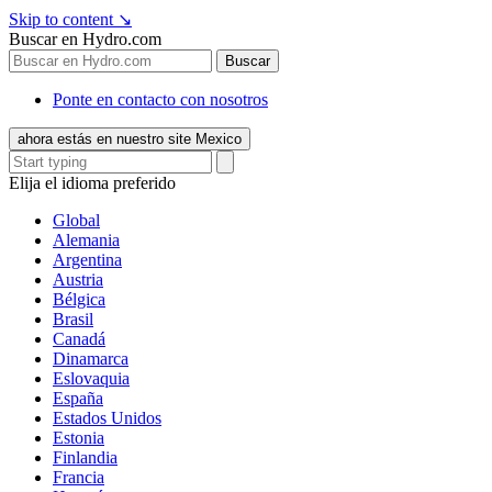
Skip to content
↘
Buscar en Hydro.com
Buscar
Ponte en contacto con nosotros
ahora estás en nuestro site Mexico
Elija el idioma preferido
Global
Alemania
Argentina
Austria
Bélgica
Brasil
Canadá
Dinamarca
Eslovaquia
España
Estados Unidos
Estonia
Finlandia
Francia