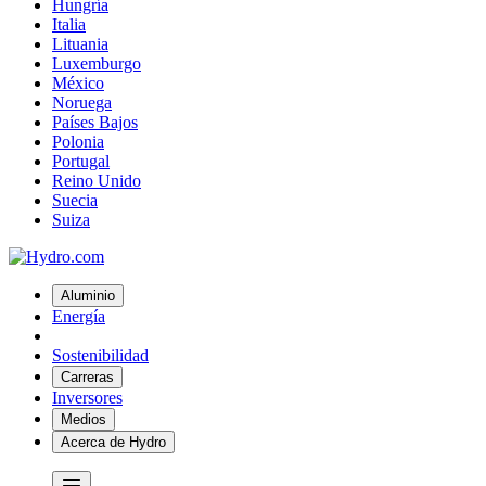
Hungría
Italia
Lituania
Luxemburgo
México
Noruega
Países Bajos
Polonia
Portugal
Reino Unido
Suecia
Suiza
Aluminio
Energía
Sostenibilidad
Carreras
Inversores
Medios
Acerca de Hydro