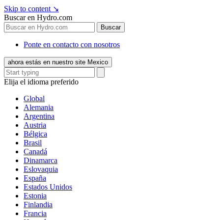
Skip to content
↘
Buscar en Hydro.com
Buscar
Ponte en contacto con nosotros
ahora estás en nuestro site Mexico
Elija el idioma preferido
Global
Alemania
Argentina
Austria
Bélgica
Brasil
Canadá
Dinamarca
Eslovaquia
España
Estados Unidos
Estonia
Finlandia
Francia