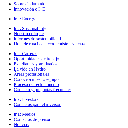
Sobre el aluminio
Innovación e I+D
Ir a:
Energy
Ir a:
Sustainability
Nuestro enfoque
Informes de sostenibilidad
Hoja de ruta hacia cero emisiones netas
Ir a:
Carreras
Oportunidades de trabajo
Estudiantes y graduados
La vida en Hydro
Áreas profesionales
Conoce a nuestro equipo
Proceso de reclutamiento
Contacto y preguntas frecuentes
Ir a:
Investors
Contactos para el inversor
Ir a:
Medios
Contactos de prensa
Noticias