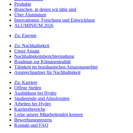
Produkte
Branchen, in denen wir tätig sind
Über Aluminium
Innovationen, Forschung und Entwicklung
ALUMINIUM 2026
Zu:
Energie
Zu:
Nachhaltigkeit
Unser Ansatz
Nachhaltigkeitsberichterstattung
Roadmap zur Klimaneutralität
Tätigkeit im brasilianischen Amazonasgebiet
Ansprechpartner für Nachhaltigkeit
Zu:
Karriere
Offene Stellen
Ausbildung bei Hydro
Studierende und Absolventen
Arbeiten bei Hydro
Karrierebereiche
Lerne unsere Mitarbeitenden kennen
Bewerbungsprozess
Kontakt und FAQ