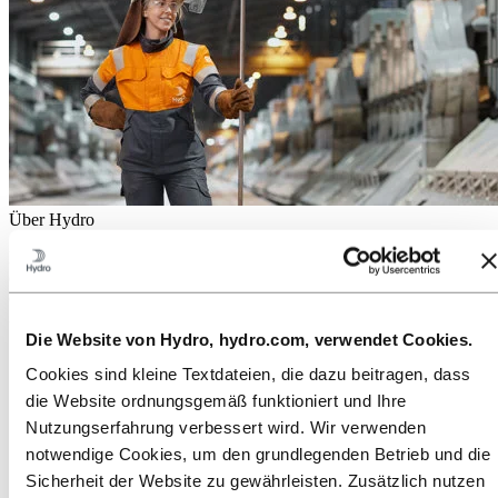
Über Hydro
Hydro ist ein führendes Unternehmen für Aluminium und
erneuerbare Energien, das Unternehmen und Partnerschaften für
eine nachhaltigere Zukunft aufbaut. Wir beschäftigen
32.000 Mitarbeiter an mehr als 140 Standorten in 40 Ländern.
Die Website von Hydro, hydro.com, verwendet Cookies.
Zu:
Aluminium
Cookies sind kleine Textdateien, die dazu beitragen, dass
Produkte
Branchen, in denen wir tätig sind
die Website ordnungsgemäß funktioniert und Ihre
Über Aluminium
Nutzungserfahrung verbessert wird. Wir verwenden
Innovationen, Forschung und Entwicklung
notwendige Cookies, um den grundlegenden Betrieb und die
ALUMINIUM 2026
Sicherheit der Website zu gewährleisten. Zusätzlich nutzen
Zu:
Energie