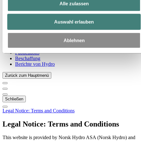
Alle zulassen
Zu:
Über Hydro
Das ist Hydro
Wichtige Industrien schaffen
Auswahl erlauben
Unser Zweck und unsere Werte
Unsere Strategie
Standorte in Österreich
Ablehnen
Standorte in Deutschland
Standorte in der Schweiz
Publications
Beschaffung
Berichte von Hydro
Zurück zum Hauptmenü
Schließen
Legal Notice: Terms and Conditions
Legal Notice: Terms and Conditions
This website is provided by Norsk Hydro ASA (Norsk Hydro) and