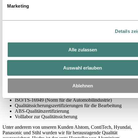
Simulation des Werkstoffverhaltens
Marketing
Hydro führt FEM-Berechnungen für Crashsimulationen durch und
erstellt Benchmarks anhand vorhandener Materialmodelle. Die
FEM-Simulationen beschreiben das Verhalten von
Details ze
Aluminiumlegierungen mathematisch und sind genauer als
einfachere Modelle.
Alle zulassen
Normen zur Qualitätszertifizierung
All unsere Fertigungsstandorte erfüllen die Zertifizierungsstandards
Auswahl erlauben
des Hydro-Qualitätssicherungssystems. Einige Werke erfüllen
zusätzlich spezifische Normen, die für bestimmte Kundengruppen
wichtig sind. Dazu gehören unter anderem:
Ablehnen
ISO 9001 und 14001
ISO/TS-16949 (Norm für die Automobilindustrie)
Qualitätssicherungszertifizierungen für die Bearbeitung
ABS-Qualitätszertifizierung
Volllabor zur Qualitätssicherung
Unter anderem von unseren Kunden Alstom, ContiTech, Hyundai,
Panasonic und Stihl wurden wir für herausragende Qualität