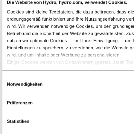
Die Website von Hydro, hydro.com, verwendet Cookies.
Cookies sind kleine Textdateien, die dazu beitragen, dass di
ordnungsgemäß funktioniert und Ihre Nutzungserfahrung ver
wird. Wir verwenden notwendige Cookies, um den grundleg
Betrieb und die Sicherheit der Website zu gewährleisten. Zus
nutzen wir optionale Cookies — mit Ihrer Einwilligung — um 
Einstellungen zu speichern, zu verstehen, wie die Website g
wird, und um Inhalte oder Werbung zu personalisieren.
Einige Cookies werden von Drittanbietern gesetzt, deren Tool
Sicherheits‑, Analyse‑ oder Werbezwecke verwenden. Diese
Drittanbieter können die Informationen, die sie über Ihre Nut
Einwilligungsauswahl
unserer Website sammeln, mit anderen Daten kombinieren, d
Notwendigkeiten
ihnen bereitgestellt haben oder die sie über Ihre Nutzung ihr
gesammelt haben. Der Drittanbieter, der für ein Drittanbieter
Präferenzen
verantwortlich ist, ist der Verantwortliche für die Verarbeitung
durch dieses Cookie erhobenen personenbezogenen Daten. I
untenstehenden Cookieliste können Sie einsehen, um welch
Statistiken
Drittanbieter es sich handelt.