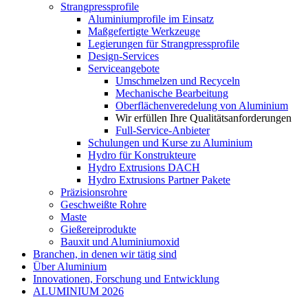
Strangpressprofile
Aluminiumprofile im Einsatz
Maßgefertigte Werkzeuge
Legierungen für Strangpressprofile
Design-Services
Serviceangebote
Umschmelzen und Recyceln
Mechanische Bearbeitung
Oberflächenveredelung von Aluminium
Wir erfüllen Ihre Qualitätsanforderungen
Full-Service-Anbieter
Schulungen und Kurse zu Aluminium
Hydro für Konstrukteure
Hydro Extrusions DACH
Hydro Extrusions Partner Pakete
Präzisionsrohre
Geschweißte Rohre
Maste
Gießereiprodukte
Bauxit und Aluminiumoxid
Branchen, in denen wir tätig sind
Über Aluminium
Innovationen, Forschung und Entwicklung
ALUMINIUM 2026