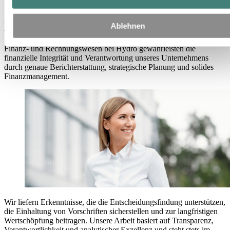
Finanz- und Rechnungswesen
Finanz- und Rechnungswesen
Ablehnen
Finanz- und Rechnungswesen bei Hydro gewährleisten die
finanzielle Integrität und Verantwortung unseres Unternehmens
durch genaue Berichterstattung, strategische Planung und solides
Finanzmanagement.
Wir liefern Erkenntnisse, die die Entscheidungsfindung unterstützen,
die Einhaltung von Vorschriften sicherstellen und zur langfristigen
Wertschöpfung beitragen. Unsere Arbeit basiert auf Transparenz,
Verantwortlichkeit und analytischer Exzellenz und steht stets im