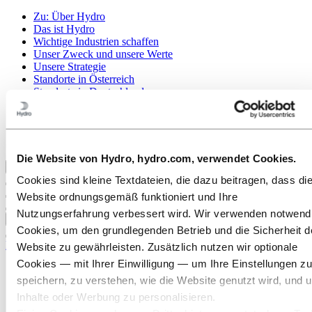
Zu:
Über Hydro
Das ist Hydro
Wichtige Industrien schaffen
Unser Zweck und unsere Werte
Unsere Strategie
Standorte in Österreich
Standorte in Deutschland
Standorte in der Schweiz
Publications
Beschaffung
Berichte von Hydro
Die Website von Hydro, hydro.com, verwendet Cookies.
Zurück zum Hauptmenü
Cookies sind kleine Textdateien, die dazu beitragen, dass di
Website ordnungsgemäß funktioniert und Ihre
Nutzungserfahrung verbessert wird. Wir verwenden notwend
Schließen
Cookies, um den grundlegenden Betrieb und die Sicherheit d
Karriere
Website zu gewährleisten. Zusätzlich nutzen wir optionale
Cookies — mit Ihrer Einwilligung — um Ihre Einstellungen zu
Offene Stellen
speichern, zu verstehen, wie die Website genutzt wird, und 
Ausbildung bei Hydro
Studierende und Absolventen
Inhalte oder Werbung zu personalisieren.
Arbeiten bei Hydro