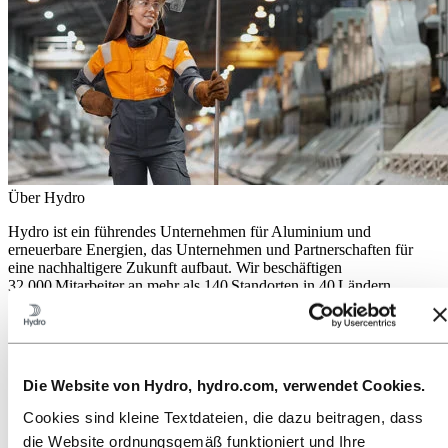
Über Hydro
Hydro ist ein führendes Unternehmen für Aluminium und
erneuerbare Energien, das Unternehmen und Partnerschaften für
eine nachhaltigere Zukunft aufbaut. Wir beschäftigen
32.000 Mitarbeiter an mehr als 140 Standorten in 40 Ländern.
Zu:
Aluminium
Produkte
Branchen, in denen wir tätig sind
Über Aluminium
Die Website von Hydro, hydro.com, verwendet Cookies.
Innovationen, Forschung und Entwicklung
ALUMINIUM 2026
Cookies sind kleine Textdateien, die dazu beitragen, dass
die Website ordnungsgemäß funktioniert und Ihre
Zu:
Energie