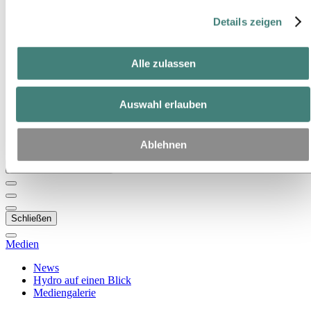
welche Drittanbieter es sich handelt.
Zu:
Über Hydro
Details zeigen
Das ist Hydro
Wichtige Industrien schaffen
Unser Zweck und unsere Werte
Alle zulassen
Unsere Strategie
Standorte in Österreich
Standorte in Deutschland
Standorte in der Schweiz
Auswahl erlauben
Publications
Beschaffung
Berichte von Hydro
Ablehnen
Zurück zum Hauptmenü
Schließen
Medien
News
Hydro auf einen Blick
Mediengalerie