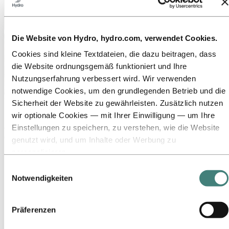
Die Website von Hydro, hydro.com, verwendet Cookies.
Cookies sind kleine Textdateien, die dazu beitragen, dass
die Website ordnungsgemäß funktioniert und Ihre
Nutzungserfahrung verbessert wird. Wir verwenden
notwendige Cookies, um den grundlegenden Betrieb und die
Über Hydro
Sicherheit der Website zu gewährleisten. Zusätzlich nutzen
wir optionale Cookies — mit Ihrer Einwilligung — um Ihre
Hydro ist ein führendes Unternehmen für Aluminium und
Einstellungen zu speichern, zu verstehen, wie die Website
erneuerbare Energien, das Unternehmen und Partnerschaften für
eine nachhaltigere Zukunft aufbaut. Wir beschäftigen
genutzt wird, und um Inhalte oder Werbung zu
32.000 Mitarbeiter an mehr als 140 Standorten in 40 Ländern.
personalisieren.
Zu:
Aluminium
Einige Cookies werden von Drittanbietern gesetzt, deren
Einwilligungsauswahl
Produkte
Tools wir für Sicherheits‑, Analyse‑ oder Werbezwecke
Notwendigkeiten
Branchen, in denen wir tätig sind
verwenden. Diese Drittanbieter können die Informationen,
Über Aluminium
Innovationen, Forschung und Entwicklung
die sie über Ihre Nutzung unserer Website sammeln, mit
ALUMINIUM 2026
Präferenzen
anderen Daten kombinieren, die Sie ihnen bereitgestellt
haben oder die sie über Ihre Nutzung ihrer Dienste
Zu:
Energie