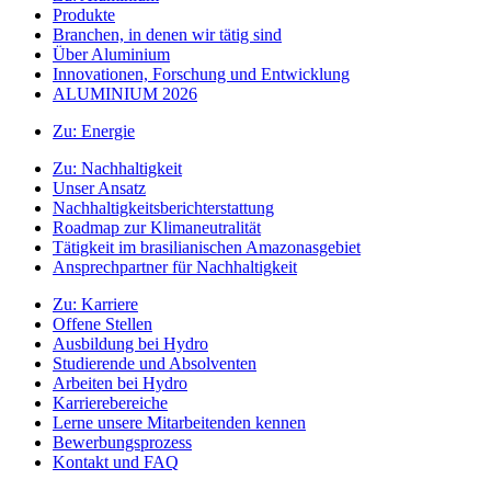
Produkte
Branchen, in denen wir tätig sind
Über Aluminium
Innovationen, Forschung und Entwicklung
ALUMINIUM 2026
Zu:
Energie
Zu:
Nachhaltigkeit
Unser Ansatz
Nachhaltigkeitsberichterstattung
Roadmap zur Klimaneutralität
Tätigkeit im brasilianischen Amazonasgebiet
Ansprechpartner für Nachhaltigkeit
Zu:
Karriere
Offene Stellen
Ausbildung bei Hydro
Studierende und Absolventen
Arbeiten bei Hydro
Karrierebereiche
Lerne unsere Mitarbeitenden kennen
Bewerbungsprozess
Kontakt und FAQ