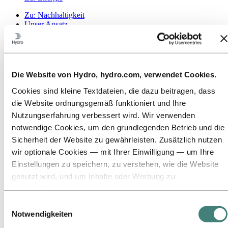
Zu:
Nachhaltigkeit
Unser Ansatz
Nachhaltigkeitsberichterstattung
Roadmap zur Klimaneutralität
Tätigkeit im brasilianischen Amazonasgebiet
Ansprechpartner für Nachhaltigkeit
Die Website von Hydro, hydro.com, verwendet Cookies.
Zu:
Karriere
Offene Stellen
Cookies sind kleine Textdateien, die dazu beitragen, dass
Ausbildung bei Hydro
die Website ordnungsgemäß funktioniert und Ihre
Studierende und Absolventen
Arbeiten bei Hydro
Nutzungserfahrung verbessert wird. Wir verwenden
Karrierebereiche
notwendige Cookies, um den grundlegenden Betrieb und die
Lerne unsere Mitarbeitenden kennen
Sicherheit der Website zu gewährleisten. Zusätzlich nutzen
Bewerbungsprozess
Kontakt und FAQ
wir optionale Cookies — mit Ihrer Einwilligung — um Ihre
Einstellungen zu speichern, zu verstehen, wie die Website
Zu:
Investoren
genutzt wird, und um Inhalte oder Werbung zu
Investoren
personalisieren.
Zu:
Medien
Einige Cookies werden von Drittanbietern gesetzt, deren
Einwilligungsauswahl
News
Tools wir für Sicherheits‑, Analyse‑ oder Werbezwecke
Hydro auf einen Blick
Notwendigkeiten
Mediengalerie
verwenden. Diese Drittanbieter können die Informationen,