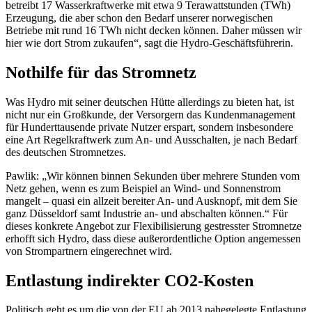
betreibt 17 Wasserkraftwerke mit etwa 9 Terawattstunden (TWh)
Erzeugung, die aber schon den Bedarf unserer norwegischen
Betriebe mit rund 16 TWh nicht decken können. Daher müssen wir
hier wie dort Strom zukaufen“, sagt die Hydro-Geschäftsführerin.
Nothilfe für das Stromnetz
Was Hydro mit seiner deutschen Hütte allerdings zu bieten hat, ist
nicht nur ein Großkunde, der Versorgern das Kundenmanagement
für Hunderttausende private Nutzer erspart, sondern insbesondere
eine Art Regelkraftwerk zum An- und Ausschalten, je nach Bedarf
des deutschen Stromnetzes.
Pawlik: „Wir können binnen Sekunden über mehrere Stunden vom
Netz gehen, wenn es zum Beispiel an Wind- und Sonnenstrom
mangelt – quasi ein allzeit bereiter An- und Ausknopf, mit dem Sie
ganz Düsseldorf samt Industrie an- und abschalten können.“ Für
dieses konkrete Angebot zur Flexibilisierung gestresster Stromnetze
erhofft sich Hydro, dass diese außerordentliche Option angemessen
von Strompartnern eingerechnet wird.
Entlastung indirekter CO2-Kosten
Politisch geht es um die von der EU ab 2013 nahegelegte Entlastung