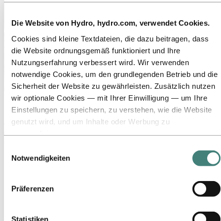
Die Website von Hydro, hydro.com, verwendet Cookies.
Cookies sind kleine Textdateien, die dazu beitragen, dass
die Website ordnungsgemäß funktioniert und Ihre
Nutzungserfahrung verbessert wird. Wir verwenden
notwendige Cookies, um den grundlegenden Betrieb und die
Sicherheit der Website zu gewährleisten. Zusätzlich nutzen
Über Hydro
wir optionale Cookies — mit Ihrer Einwilligung — um Ihre
Einstellungen zu speichern, zu verstehen, wie die Website
Hydro ist ein führendes Unternehmen für Aluminium und
genutzt wird, und um Inhalte oder Werbung zu
erneuerbare Energien, das Unternehmen und Partnerschaften für
eine nachhaltigere Zukunft aufbaut. Wir beschäftigen
personalisieren.
32.000 Mitarbeiter an mehr als 140 Standorten in 40 Ländern.
Einige Cookies werden von Drittanbietern gesetzt, deren
Einwilligungsauswahl
Tools wir für Sicherheits‑, Analyse‑ oder Werbezwecke
Zu:
Aluminium
Notwendigkeiten
Produkte
verwenden. Diese Drittanbieter können die Informationen,
Branchen, in denen wir tätig sind
die sie über Ihre Nutzung unserer Website sammeln, mit
Über Aluminium
Präferenzen
anderen Daten kombinieren, die Sie ihnen bereitgestellt
Innovationen, Forschung und Entwicklung
ALUMINIUM 2026
haben oder die sie über Ihre Nutzung ihrer Dienste
gesammelt haben. Der Drittanbieter, der für ein
Zu:
Energie
Statistiken