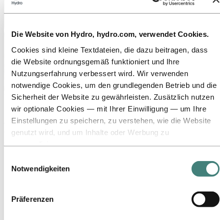
Die Website von Hydro, hydro.com, verwendet Cookies.
Cookies sind kleine Textdateien, die dazu beitragen, dass
die Website ordnungsgemäß funktioniert und Ihre
Nutzungserfahrung verbessert wird. Wir verwenden
notwendige Cookies, um den grundlegenden Betrieb und die
Sicherheit der Website zu gewährleisten. Zusätzlich nutzen
Über Hydro
wir optionale Cookies — mit Ihrer Einwilligung — um Ihre
Hydro ist ein führendes Unternehmen für Aluminium und
Einstellungen zu speichern, zu verstehen, wie die Website
erneuerbare Energien, das Unternehmen und Partnerschaften für
eine nachhaltigere Zukunft aufbaut. Wir beschäftigen
genutzt wird, und um Inhalte oder Werbung zu
32.000 Mitarbeiter an mehr als 140 Standorten in 40 Ländern.
personalisieren.
Einige Cookies werden von Drittanbietern gesetzt, deren
Zu:
Aluminium
Einwilligungsauswahl
Produkte
Tools wir für Sicherheits‑, Analyse‑ oder Werbezwecke
Notwendigkeiten
Branchen, in denen wir tätig sind
verwenden. Diese Drittanbieter können die Informationen,
Über Aluminium
die sie über Ihre Nutzung unserer Website sammeln, mit
Innovationen, Forschung und Entwicklung
Präferenzen
ALUMINIUM 2026
anderen Daten kombinieren, die Sie ihnen bereitgestellt
haben oder die sie über Ihre Nutzung ihrer Dienste
Zu:
Energie