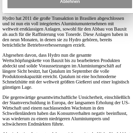
Ablehnen
Branche dieses zukunftsträchtigen Metals weiter zu verbessern", so
Brandtzæg.
Hydro hat 2011 die große Transaktion in Brasilien abgeschlossen
und ist nun ein voll integriertes Aluminiumunternehmen mit
weltweit erstklassigen Anlagen, sowohl für den Abbau von Bauxit
als auch für die Raffinierung von Tonerde. Diese Anlagen haben in
den neun Monaten, in denen sie zu Hydro gehören, bereits
beträchtliche Betriebsverbesserungen erzielt.
Abgesehen davon, dass Hydro nun die gesamte
Wertschöpfungskette von Bauxit bis zu bearbeiteten Produkten
abdeckt und solide Voraussetzungen im Aluminiumgeschäft auf
längere Sicht besitzt, hat Qatalum im September die volle
Produktionskapazität erreicht. Qatalum ist eine hochmoderne
Schmelzhütte mit der weltweit größten Gießerei und einer logistisch
günstigen Lage.
Die gegenwärtige gesamtwirtschaftliche Unsicherheit, einschließlich
der Staatsverschuldung in Europa, der langsamen Erholung der US-
Wirtschaft und einem nachlassenden Wachstum in den
Schwellenländern haben das Konsumverhalten negativ beeinflusst,
was wiederum zu einem niedrigeren Aluminiumpreis und
schwächeren Endmärkten führte.