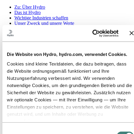
Zu:
Über Hydro
Das ist Hydro
Wichtige Industrien schaffen
Unser Zweck und unsere Werte
Unsere Strategie
Standorte in Österreich
Standorte in Deutschland
Standorte in der Schweiz
Publications
Die Website von Hydro, hydro.com, verwendet Cookies.
Beschaffung
Berichte von Hydro
Cookies sind kleine Textdateien, die dazu beitragen, dass
die Website ordnungsgemäß funktioniert und Ihre
Zurück zum Hauptmenü
Nutzungserfahrung verbessert wird. Wir verwenden
notwendige Cookies, um den grundlegenden Betrieb und die
Sicherheit der Website zu gewährleisten. Zusätzlich nutzen
Schließen
wir optionale Cookies — mit Ihrer Einwilligung — um Ihre
Medien
Einstellungen zu speichern, zu verstehen, wie die Website
genutzt wird, und um Inhalte oder Werbung zu
News
Hydro auf einen Blick
personalisieren.
Mediengalerie
Einige Cookies werden von Drittanbietern gesetzt, deren
Einwilligungsauswahl