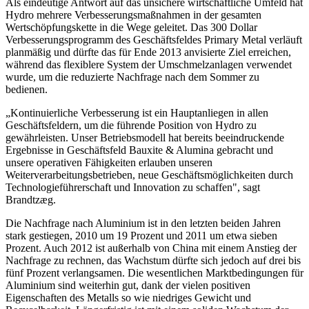
Als eindeutige Antwort auf das unsichere wirtschaftliche Umfeld hat
Hydro mehrere Verbesserungsmaßnahmen in der gesamten
Wertschöpfungskette in die Wege geleitet. Das 300 Dollar
Verbesserungsprogramm des Geschäftsfeldes Primary Metal verläuft
planmäßig und dürfte das für Ende 2013 anvisierte Ziel erreichen,
während das flexiblere System der Umschmelzanlagen verwendet
wurde, um die reduzierte Nachfrage nach dem Sommer zu
bedienen.
„Kontinuierliche Verbesserung ist ein Hauptanliegen in allen
Geschäftsfeldern, um die führende Position von Hydro zu
gewährleisten. Unser Betriebsmodell hat bereits beeindruckende
Ergebnisse in Geschäftsfeld Bauxite & Alumina gebracht und
unsere operativen Fähigkeiten erlauben unseren
Weiterverarbeitungsbetrieben, neue Geschäftsmöglichkeiten durch
Technologieführerschaft und Innovation zu schaffen", sagt
Brandtzæg.
Die Nachfrage nach Aluminium ist in den letzten beiden Jahren
stark gestiegen, 2010 um 19 Prozent und 2011 um etwa sieben
Prozent. Auch 2012 ist außerhalb von China mit einem Anstieg der
Nachfrage zu rechnen, das Wachstum dürfte sich jedoch auf drei bis
fünf Prozent verlangsamen. Die wesentlichen Marktbedingungen für
Aluminium sind weiterhin gut, dank der vielen positiven
Eigenschaften des Metalls so wie niedriges Gewicht und