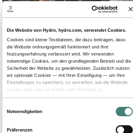
Die Website von Hydro, hydro.com, verwendet Cookies.
Cookies sind kleine Textdateien, die dazu beitragen, dass
die Website ordnungsgemäß funktioniert und Ihre
Nutzungserfahrung verbessert wird. Wir verwenden
Über Hydro
notwendige Cookies, um den grundlegenden Betrieb und die
Sicherheit der Website zu gewährleisten. Zusätzlich nutzen
Hydro ist ein führendes Unternehmen für Aluminium und
erneuerbare Energien, das Unternehmen und Partnerschaften für
wir optionale Cookies — mit Ihrer Einwilligung — um Ihre
eine nachhaltigere Zukunft aufbaut. Wir beschäftigen
Einstellungen zu speichern, zu verstehen, wie die Website
32.000 Mitarbeiter an mehr als 140 Standorten in 40 Ländern.
genutzt wird, und um Inhalte oder Werbung zu
Zu:
Aluminium
personalisieren.
Produkte
Einige Cookies werden von Drittanbietern gesetzt, deren
Einwilligungsauswahl
Branchen, in denen wir tätig sind
Tools wir für Sicherheits‑, Analyse‑ oder Werbezwecke
Über Aluminium
Notwendigkeiten
Innovationen, Forschung und Entwicklung
verwenden. Diese Drittanbieter können die Informationen,
ALUMINIUM 2026
die sie über Ihre Nutzung unserer Website sammeln, mit
Präferenzen
Zu:
Energie
anderen Daten kombinieren, die Sie ihnen bereitgestellt