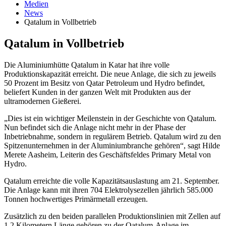
Medien
News
Qatalum in Vollbetrieb
Qatalum in Vollbetrieb
Die Aluminiumhütte Qatalum in Katar hat ihre volle
Produktionskapazität erreicht. Die neue Anlage, die sich zu jeweils
50 Prozent im Besitz von Qatar Petroleum und Hydro befindet,
beliefert Kunden in der ganzen Welt mit Produkten aus der
ultramodernen Gießerei.
„Dies ist ein wichtiger Meilenstein in der Geschichte von Qatalum.
Nun befindet sich die Anlage nicht mehr in der Phase der
Inbetriebnahme, sondern in regulärem Betrieb. Qatalum wird zu den
Spitzenunternehmen in der Aluminiumbranche gehören“, sagt Hilde
Merete Aasheim, Leiterin des Geschäftsfeldes Primary Metal von
Hydro.
Qatalum erreichte die volle Kapazitätsauslastung am 21. September.
Die Anlage kann mit ihren 704 Elektrolysezellen jährlich 585.000
Tonnen hochwertiges Primärmetall erzeugen.
Zusätzlich zu den beiden parallelen Produktionslinien mit Zellen auf
1,2 Kilometern Länge gehören zu der Qatalum-Anlage im