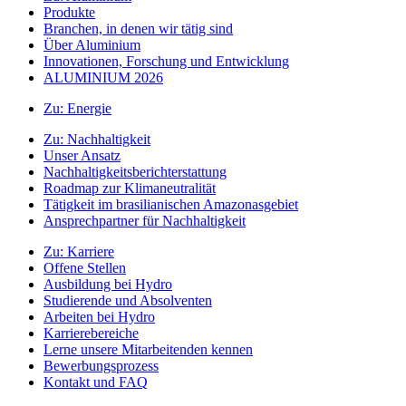
Produkte
Branchen, in denen wir tätig sind
Über Aluminium
Innovationen, Forschung und Entwicklung
ALUMINIUM 2026
Zu:
Energie
Zu:
Nachhaltigkeit
Unser Ansatz
Nachhaltigkeitsberichterstattung
Roadmap zur Klimaneutralität
Tätigkeit im brasilianischen Amazonasgebiet
Ansprechpartner für Nachhaltigkeit
Zu:
Karriere
Offene Stellen
Ausbildung bei Hydro
Studierende und Absolventen
Arbeiten bei Hydro
Karrierebereiche
Lerne unsere Mitarbeitenden kennen
Bewerbungsprozess
Kontakt und FAQ