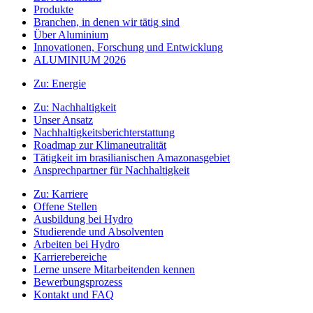
Produkte
Branchen, in denen wir tätig sind
Über Aluminium
Innovationen, Forschung und Entwicklung
ALUMINIUM 2026
Zu:
Energie
Zu:
Nachhaltigkeit
Unser Ansatz
Nachhaltigkeitsberichterstattung
Roadmap zur Klimaneutralität
Tätigkeit im brasilianischen Amazonasgebiet
Ansprechpartner für Nachhaltigkeit
Zu:
Karriere
Offene Stellen
Ausbildung bei Hydro
Studierende und Absolventen
Arbeiten bei Hydro
Karrierebereiche
Lerne unsere Mitarbeitenden kennen
Bewerbungsprozess
Kontakt und FAQ