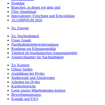
Produkte
Branchen, in denen wir tätig sind
Über Aluminium
Innovationen, Forschung und Entwicklung
ALUMINIUM 2026
Zu:
Energie
Zu:
Nachhaltigkeit
Unser Ansatz
Nachhaltigkeitsberichterstattung
Roadmap zur Klimaneutralität
Tätigkeit im brasilianischen Amazonasgebiet
Ansprechpartner für Nachhaltigkeit
Zu:
Karriere
Offene Stellen
Ausbildung bei Hydro
Studierende und Absolventen
Arbeiten bei Hydro
Karrierebereiche
Lerne unsere Mitarbeitenden kennen
Bewerbungsprozess
Kontakt und FAQ