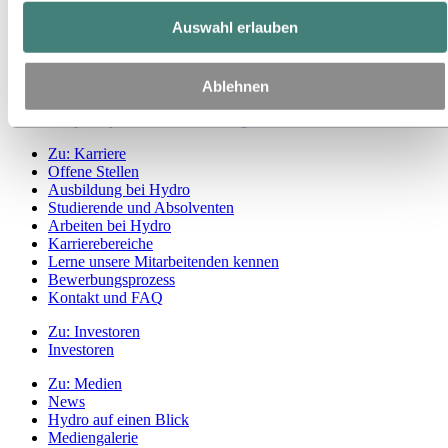
Auswahl erlauben
Zu:
Nachhaltigkeit
Unser Ansatz
Nachhaltigkeitsberichterstattung
Roadmap zur Klimaneutralität
Ablehnen
Tätigkeit im brasilianischen Amazonasgebiet
Ansprechpartner für Nachhaltigkeit
Zu:
Karriere
Offene Stellen
Ausbildung bei Hydro
Studierende und Absolventen
Arbeiten bei Hydro
Karrierebereiche
Lerne unsere Mitarbeitenden kennen
Bewerbungsprozess
Kontakt und FAQ
Zu:
Investoren
Investoren
Zu:
Medien
News
Hydro auf einen Blick
Mediengalerie