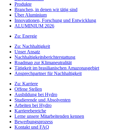
Produkte
Branchen, in denen wir tätig sind
Über Aluminium
Innovationen, Forschung und Entwicklung
ALUMINIUM 2026
Zu:
Energie
Zu:
Nachhaltigkeit
Unser Ansatz
Nachhaltigkeitsberichterstattung
Roadmap zur Klimaneutralität
Tätigkeit im brasilianischen Amazonasgebiet
Ansprechpartner für Nachhaltigkeit
Zu:
Karriere
Offene Stellen
Ausbildung bei Hydro
Studierende und Absolventen
Arbeiten bei Hydro
Karrierebereiche
Lerne unsere Mitarbeitenden kennen
Bewerbungsprozess
Kontakt und FAQ