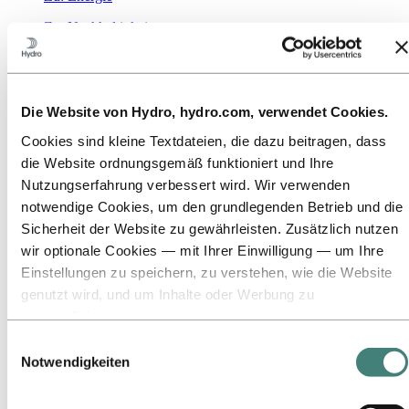
Zu:
Nachhaltigkeit
Unser Ansatz
Nachhaltigkeitsberichterstattung
Roadmap zur Klimaneutralität
Tätigkeit im brasilianischen Amazonasgebiet
Ansprechpartner für Nachhaltigkeit
Die Website von Hydro, hydro.com, verwendet Cookies.
Zu:
Karriere
Cookies sind kleine Textdateien, die dazu beitragen, dass
Offene Stellen
die Website ordnungsgemäß funktioniert und Ihre
Ausbildung bei Hydro
Nutzungserfahrung verbessert wird. Wir verwenden
Studierende und Absolventen
Arbeiten bei Hydro
notwendige Cookies, um den grundlegenden Betrieb und die
Karrierebereiche
Sicherheit der Website zu gewährleisten. Zusätzlich nutzen
Lerne unsere Mitarbeitenden kennen
wir optionale Cookies — mit Ihrer Einwilligung — um Ihre
Bewerbungsprozess
Kontakt und FAQ
Einstellungen zu speichern, zu verstehen, wie die Website
genutzt wird, und um Inhalte oder Werbung zu
Zu:
Investoren
personalisieren.
Investoren
Einige Cookies werden von Drittanbietern gesetzt, deren
Einwilligungsauswahl
Zu:
Medien
Tools wir für Sicherheits‑, Analyse‑ oder Werbezwecke
Notwendigkeiten
News
verwenden. Diese Drittanbieter können die Informationen,
Hydro auf einen Blick
Mediengalerie
die sie über Ihre Nutzung unserer Website sammeln, mit