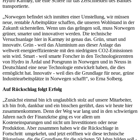
Hydro Karmøy, die eine Schere für das Zerschneiden des Bandes
transportierte.
„Norwegen befindet sich inmitten einer Umstellung, wir müssen
neue, rentable Arbeitsplätze schaffen, die unseren Wohlstand in der
Zukunft sicherstellen. Wenn uns das gelingen soll, muss Norwegen
grüner, smarter und innovativer werden. Die technische
Versuchsanlage hier in Karmøy ist genau das. Grün, smart und
innovativ. Grün - weil das Aluminium aus dieser Anlage das
weltweit energieeffizienteste mit den niedrigsten CO2-Emissionen
sein wird. Smart - weil smarte Forscher in den Technologiezentren
von Hydro in Årdal und Porsgrunn in Norwegen und in Neuss in
Deutschland eine neue Technologie entwickelt haben, die dies
ermöglicht hat. Innovativ - weil dies die Grundlage für neue, grüne
Industriearbeitsplätze in Norwegen schafft“, so Erna Solberg.
Auf Rückschlag folgt Erfolg
„Zunächst einmal bin ich unglaublich stolz auf unsere Mitarbeiter,
ich bin froh, dankbar und ein bisschen gerührt, dass wir heute hier
zusammenkommen. Denn der Weg war lang und in den schwierigen
Jahren nach der Finanzkrise ging es vor allem um
Kosteneinsparungen und nicht um Investitionen oder neue
Produktion. Aber zusammen haben wir die Rückschlage in
Fortschritt umgekehrt, und jetzt eröffnen wir diese technische
Pilotanlage, die die Grundlage für die nächsten 50 Jahre bilden soll -