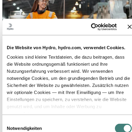
Die Website von Hydro, hydro.com, verwendet Cookies.
Cookies sind kleine Textdateien, die dazu beitragen, dass
Über Hydro
die Website ordnungsgemäß funktioniert und Ihre
Hydro ist ein führendes Unternehmen für Aluminium und
Nutzungserfahrung verbessert wird. Wir verwenden
erneuerbare Energien, das Unternehmen und Partnerschaften für
notwendige Cookies, um den grundlegenden Betrieb und die
eine nachhaltigere Zukunft aufbaut. Wir beschäftigen
32.000 Mitarbeiter an mehr als 140 Standorten in 40 Ländern.
Sicherheit der Website zu gewährleisten. Zusätzlich nutzen
wir optionale Cookies — mit Ihrer Einwilligung — um Ihre
Zu:
Aluminium
Einstellungen zu speichern, zu verstehen, wie die Website
Produkte
Branchen, in denen wir tätig sind
genutzt wird, und um Inhalte oder Werbung zu
Über Aluminium
personalisieren.
Innovationen, Forschung und Entwicklung
Einige Cookies werden von Drittanbietern gesetzt, deren
ALUMINIUM 2026
Einwilligungsauswahl
Tools wir für Sicherheits‑, Analyse‑ oder Werbezwecke
Notwendigkeiten
Zu:
Energie